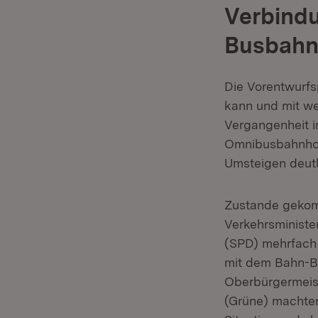
Verbind
Busbahn
Die Vorentwurfs
kann und mit we
Vergangenheit i
Omnibusbahnhof
Umsteigen deutli
Zustande gekom
Verkehrsministe
(SPD) mehrfach
mit dem Bahn-B
Oberbürgermeis
(Grüne) machten