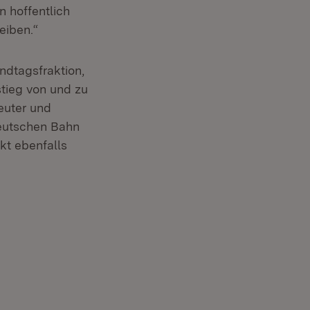
 hoffentlich
eiben.“
dtagsfraktion,
stieg von und zu
euter und
Deutschen Bahn
kt ebenfalls