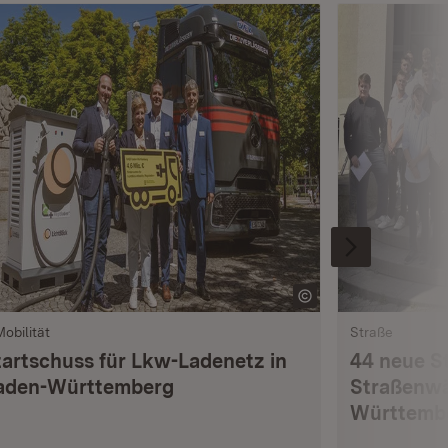
Mobilität
Straße
tartschuss für Lkw-Ladenetz in
44 neue S
aden-Württemberg
Straßenwä
Württemb