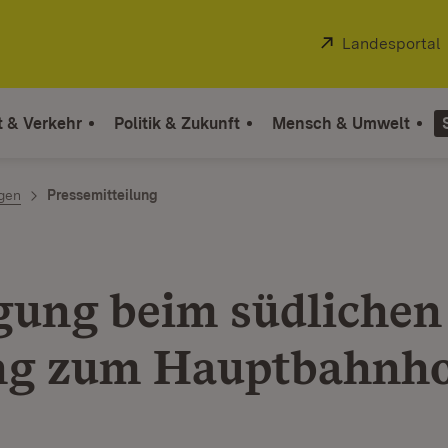
Extern:
Landesportal
t & Verkehr
Politik & Zukunft
Mensch & Umwelt
ngen
Pressemitteilung
ung beim südlichen
g zum Hauptbahnh