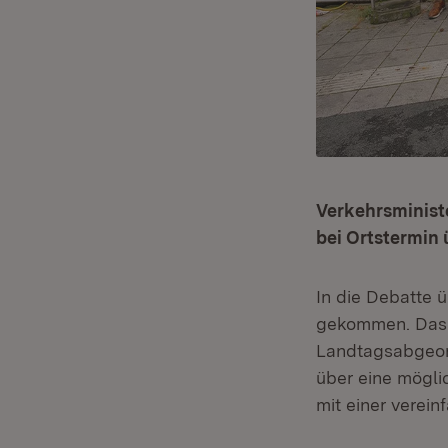
Verkehrsminist
bei Ortstermin
In die Debatte
gekommen. Das V
Landtagsabgeor
über eine mögli
mit einer verei