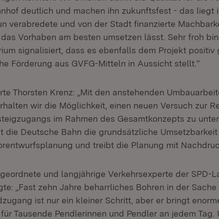
hof deutlich und machen ihn zukunftsfest - das liegt i
nun verabredete und von der Stadt finanzierte Machbarke
h das Vorhaben am besten umsetzen lässt. Sehr froh bin
ium signalisiert, dass es ebenfalls dem Projekt positi
he Förderung aus GVFG-Mitteln in Aussicht stellt.“
ärte Thorsten Krenz: „Mit den anstehenden Umbauarbei
halten wir die Möglichkeit, einen neuen Versuch zur Re
steigzugangs im Rahmen des Gesamtkonzepts zu unte
t die Deutsche Bahn die grundsätzliche Umsetzbarkeit 
orentwurfsplanung und treibt die Planung mit Nachdruc
eordnete und langjährige Verkehrsexperte der SPD-La
agte: „Fast zehn Jahre beharrliches Bohren in der Sache
zugang ist nur ein kleiner Schritt, aber er bringt enorm
 für Tausende Pendlerinnen und Pendler an jedem Tag.