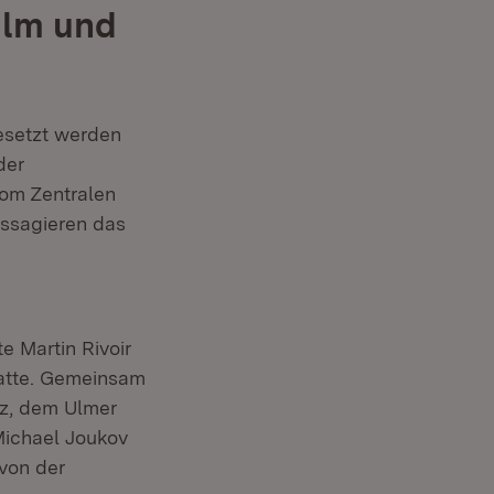
Ulm und
esetzt werden
der
vom Zentralen
ssagieren das
 Martin Rivoir
atte. Gemeinsam
z, dem Ulmer
ichael Joukov
 von der