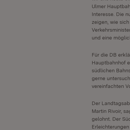
Ulmer Hauptbahn
Interesse. Die 
zeigen, wie sic
Verkehrsminister
und eine möglic
Für die DB erkl
Hauptbahnhof er
südlichen Bahn
gerne untersuch
vereinfachten V
Der Landtagsabg
Martin Rivoir, s
gelohnt. Der Süd
Erleichterungen