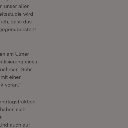
n unser aller
itsstudie wird
 ich, dass das
v gegenübersteht
ten am Ulmer
alisierung eines
rnehmen. Sehr
mit einer
k voran.“
ndtagsfraktion,
 haben sich
e
 Und auch auf