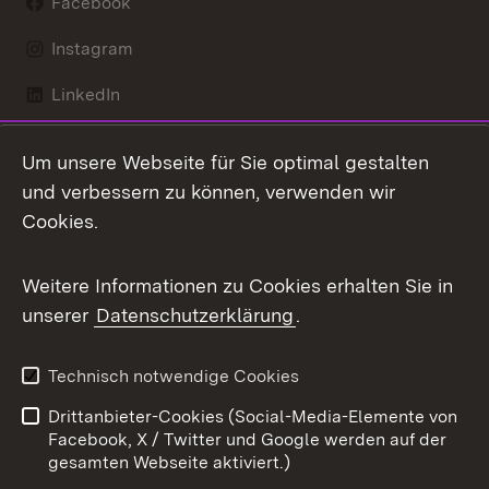
Facebook
Instagram
LinkedIn
Mastodon
Um unsere Webseite für Sie optimal gestalten
X / Twitter
und verbessern zu können, verwenden wir
Cookies.
Youtube
Weitere Informationen zu Cookies erhalten Sie in
Zum 
unserer
Datenschutzerklärung
.
Kontakt
Datenschutz
Benutzungshinweise
Erklärung zur
Technisch notwendige Cookies
Barrierefreiheit
Drittanbieter-Cookies (Social-Media-Elemente von
Impressum
Cookies
Facebook, X / Twitter und Google werden auf der
gesamten Webseite aktiviert.)