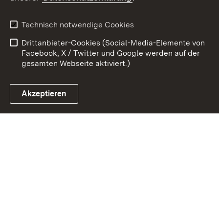
Kontakt
Datenschutz
Benutzungshinweise
Erklärung zur
Technisch notwendige Cookies
Barrierefreiheit
Drittanbieter-Cookies (Social-Media-Elemente von
Impressum
Cookies
Facebook, X / Twitter und Google werden auf der
gesamten Webseite aktiviert.)
Akzeptieren
Link zum Landesportal