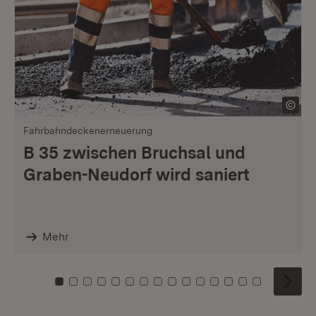
Fahrbahndeckenerneuerung
B 35 zwischen Bruchsal und
Graben-Neudorf wird saniert
Mehr
Zu Kachel: 0
Zu Kachel: 1
Zu Kachel: 2
Zu Kachel: 3
Zu Kachel: 4
Zu Kachel: 5
Zu Kachel: 6
Zu Kachel: 7
Zu Kachel: 8
Zu Kachel: 9
Zu Kachel: 10
Zu Kachel: 11
Zu Kachel: 12
Zu Kachel: 1
Zu Kachel