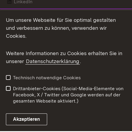
LinkedIn
Mastodon
Um unsere Webseite für Sie optimal gestalten
X / Twitter
und verbessern zu können, verwenden wir
Cookies.
Youtube
Weitere Informationen zu Cookies erhalten Sie in
Zum 
unserer
Datenschutzerklärung
.
Kontakt
Datenschutz
Benutzungshinweise
Erklärung zur
Technisch notwendige Cookies
Barrierefreiheit
Drittanbieter-Cookies (Social-Media-Elemente von
Impressum
Cookies
Facebook, X / Twitter und Google werden auf der
gesamten Webseite aktiviert.)
Akzeptieren
Link zum Landesportal