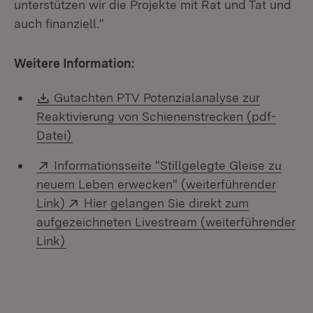
unterstützen wir die Projekte mit Rat und Tat und
auch finanziell.“
Weitere Information:
Download:
Gutachten PTV Potenzialanalyse zur
Reaktivierung von Schienenstrecken (pdf-
(Öffnet in neuem Fenster)
Datei)
Extern:
Informationsseite "Stillgelegte Gleise zu
neuem Leben erwecken" (weiterführender
(Öffnet in neuem Fenster)
Extern:
Link)
Hier gelangen Sie direkt zum
aufgezeichneten Livestream (weiterführender
(Öffnet in neuem Fenster)
Link)