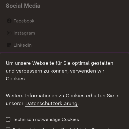
Social Media
Facebook
Instagram
LinkedIn
Mastodon
Um unsere Webseite für Sie optimal gestalten
X / Twitter
und verbessern zu können, verwenden wir
Cookies.
Youtube
Weitere Informationen zu Cookies erhalten Sie in
Zum 
unserer
Datenschutzerklärung
.
Kontakt
Datenschutz
Benutzungshinweise
Erklärung zur
Technisch notwendige Cookies
Barrierefreiheit