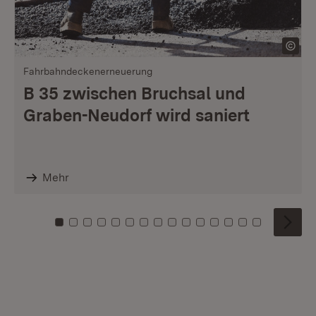
Fahrbahndeckenerneuerung
B 35 zwischen Bruchsal und
Graben-Neudorf wird saniert
Mehr
Zu Kachel: 0
Zu Kachel: 1
Zu Kachel: 2
Zu Kachel: 3
Zu Kachel: 4
Zu Kachel: 5
Zu Kachel: 6
Zu Kachel: 7
Zu Kachel: 8
Zu Kachel: 9
Zu Kachel: 10
Zu Kachel: 11
Zu Kachel: 12
Zu Kachel: 1
Zu Kachel