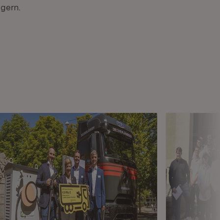
igern.