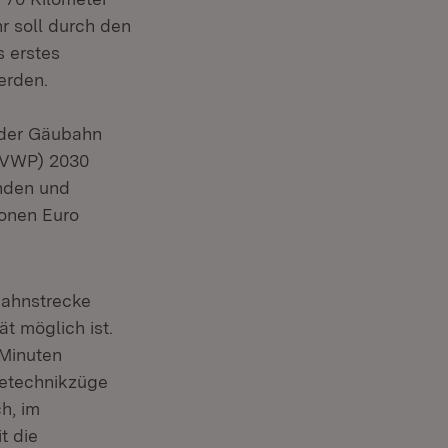
r soll durch den
 erstes
werden.
 der Gäubahn
BVWP) 2030
änden und
ionen Euro
Bahnstrecke
ät möglich ist.
 Minuten
getechnikzüge
h, im
t die