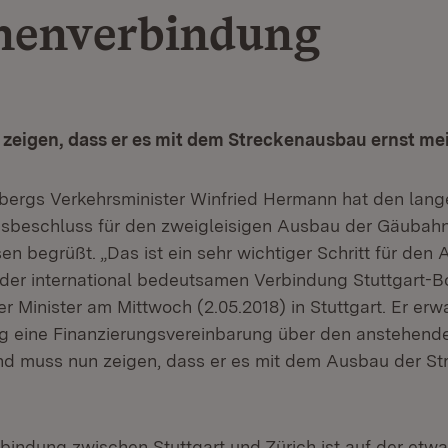
nenverbindung
zeigen, dass er es mit dem Streckenausbau ernst me
ergs Verkehrsminister Winfried Hermann hat den lang
gsbeschluss für den zweigleisigen Ausbau der Gäubah
n begrüßt. „Das ist ein sehr wichtiger Schritt für den
der international bedeutsamen Verbindung Stuttgart-
er Minister am Mittwoch (2.05.2018) in Stuttgart. Er er
g eine Finanzierungsvereinbarung über den anstehend
d muss nun zeigen, dass er es mit dem Ausbau der Str
bindung zwischen Stuttgart und Zürich ist auf der etwa