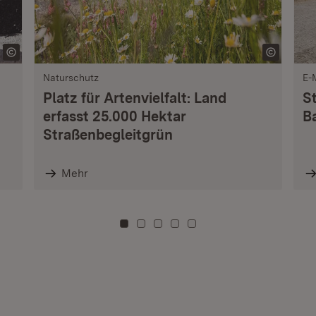
Naturschutz
E-
Platz für Artenvielfalt: Land
S
erfasst 25.000 Hektar
B
Straßenbegleitgrün
Mehr
Zu Kachel: 0
Zu Kachel: 3
Zu Kachel: 6
Zu Kachel: 9
Zu Kachel: 12