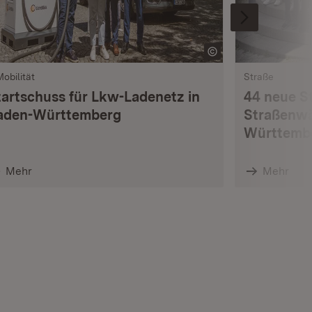
Mobilität
Straße
tartschuss für Lkw-Ladenetz in
44 neue S
aden-Württemberg
Straßenwä
Württemb
Mehr
Mehr