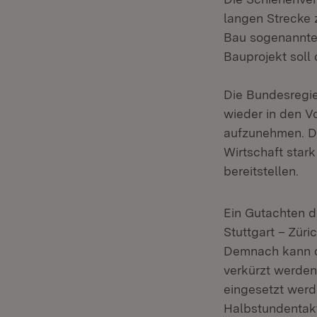
langen Strecke 
Bau sogenannter
Bauprojekt soll
Die Bundesregi
wieder in den 
aufzunehmen. Da
Wirtschaft star
bereitstellen.
Ein Gutachten d
Stuttgart – Züri
Demnach kann di
verkürzt werden
eingesetzt werd
Halbstundentakt