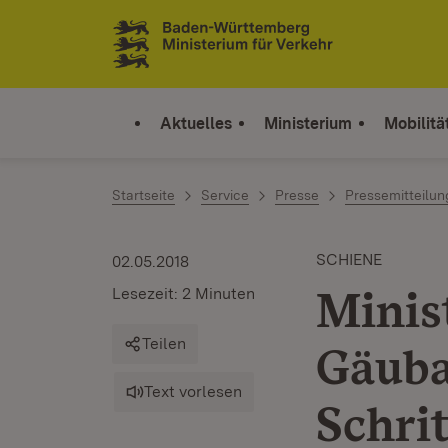
Zum Inhalt springen
Link zur Startseite
Aktuelles
Ministerium
Mobilitä
Startseite
Service
Presse
Pressemitteilu
SCHIENE
02.05.2018
Minis
Lesezeit: 2 Minuten
Teilen
Gäuba
Text vorlesen
Schrit