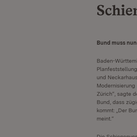
Schie
Bund muss nun 
Baden-Württemb
Planfeststellun
und Neckarhause
Modernisierung 
Zürich“, sagte d
Bund, dass zügi
kommt: „Der Bun
meint.“
Die Schienenver