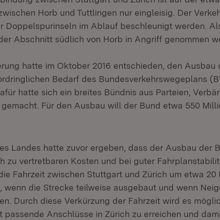
zwischen Horb und Tuttlingen nur eingleisig. Der Verkeh
 Doppelspurinseln im Ablauf beschleunigt werden. Als
 der Abschnitt südlich von Horb in Angriff genommen 
erung hatte im Oktober 2016 entschieden, den Ausbau
Vordringlichen Bedarf des Bundesverkehrswegeplans (
für hatte sich ein breites Bündnis aus Parteien, Verb
k gemacht. Für den Ausbau will der Bund etwa 550 Mill
es Landes hatte zuvor ergeben, dass der Ausbau der 
ch zu vertretbaren Kosten und bei guter Fahrplanstabilit
e Fahrzeit zwischen Stuttgart und Zürich um etwa 20
, wenn die Strecke teilweise ausgebaut und wenn Nei
en. Durch diese Verkürzung der Fahrzeit wird es möglic
 passende Anschlüsse in Zürich zu erreichen und dami