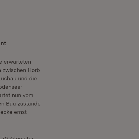
int
e erwarteten
n zwischen Horb
 Ausbau und die
Bodensee-
wartet nun vom
en Bau zustande
ecke ernst
 70 Kilometer