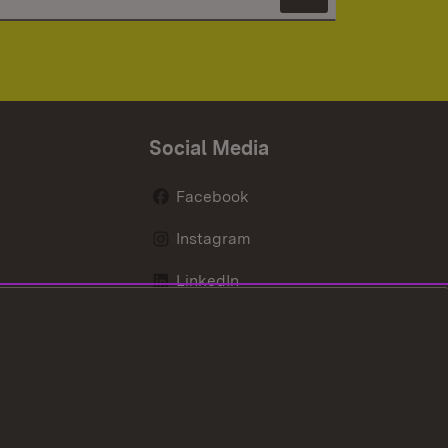
Newsletter 
Social Media
Facebook
Instagram
LinkedIn
Mastodon
X / Twitter
Youtube