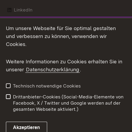
LinkedIn
Mastodon
Um unsere Webseite für Sie optimal gestalten
X / Twitter
und verbessern zu können, verwenden wir
Cookies.
Youtube
Weitere Informationen zu Cookies erhalten Sie in
Zum 
unserer
Datenschutzerklärung
.
Kontakt
Datenschutz
Benutzungshinweise
Erklärung zur
Technisch notwendige Cookies
Barrierefreiheit
Drittanbieter-Cookies (Social-Media-Elemente von
Impressum
Cookies
Facebook, X / Twitter und Google werden auf der
gesamten Webseite aktiviert.)
Akzeptieren
Link zum Landesportal