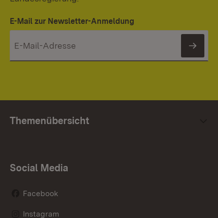
E-Mail zur Newsletter-Anmeldung
News
Themenübersicht
Social Media
Facebook
Instagram