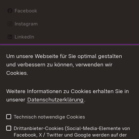
Facebook
Instagram
LinkedIn
Mastodon
Um unsere Webseite für Sie optimal gestalten
X / Twitter
und verbessern zu können, verwenden wir
Cookies.
Youtube
Weitere Informationen zu Cookies erhalten Sie in
Zum 
unserer
Datenschutzerklärung
.
Kontakt
Datenschutz
Benutzungshinweise
Erklärung zur
Technisch notwendige Cookies
Barrierefreiheit
Drittanbieter-Cookies (Social-Media-Elemente von
Impressum
Cookies
Facebook, X / Twitter und Google werden auf der