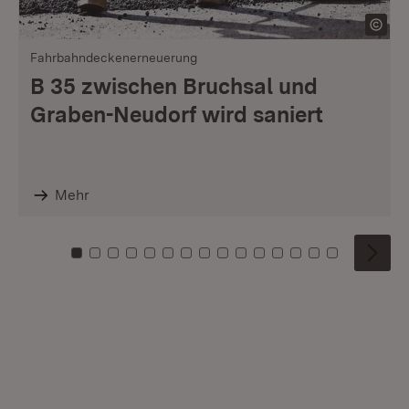
Fahrbahndeckenerneuerung
B 35 zwischen Bruchsal und
Graben-Neudorf wird saniert
Mehr
Zu Kachel: 0
Zu Kachel: 1
Zu Kachel: 2
Zu Kachel: 3
Zu Kachel: 4
Zu Kachel: 5
Zu Kachel: 6
Zu Kachel: 7
Zu Kachel: 8
Zu Kachel: 9
Zu Kachel: 10
Zu Kachel: 11
Zu Kachel: 12
Zu Kachel: 1
Zu Kachel