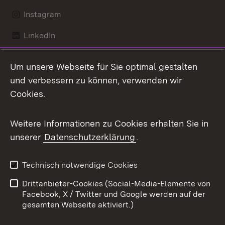
Instagram
LinkedIn
Mastodon
Um unsere Webseite für Sie optimal gestalten
X / Twitter
und verbessern zu können, verwenden wir
Cookies.
Youtube
Weitere Informationen zu Cookies erhalten Sie in
Zum 
unserer
Datenschutzerklärung
.
Kontakt
Datenschutz
Benutzungshinweise
Erklärung zur
Technisch notwendige Cookies
Barrierefreiheit
Drittanbieter-Cookies (Social-Media-Elemente von
Impressum
Cookies
Facebook, X / Twitter und Google werden auf der
gesamten Webseite aktiviert.)