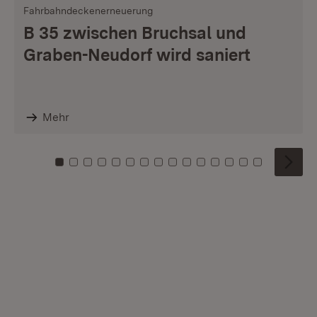
Fahrbahndeckenerneuerung
B 35 zwischen Bruchsal und
Graben-Neudorf wird saniert
Mehr
Zu Kachel: 0
Zu Kachel: 1
Zu Kachel: 2
Zu Kachel: 3
Zu Kachel: 4
Zu Kachel: 5
Zu Kachel: 6
Zu Kachel: 7
Zu Kachel: 8
Zu Kachel: 9
Zu Kachel: 10
Zu Kachel: 11
Zu Kachel: 12
Zu Kachel: 1
Zu Kachel