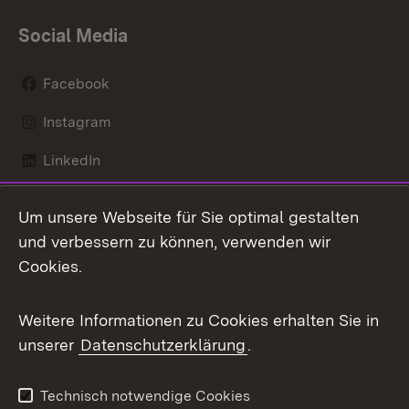
Social Media
Facebook
Instagram
LinkedIn
Mastodon
Um unsere Webseite für Sie optimal gestalten
X / Twitter
und verbessern zu können, verwenden wir
Cookies.
Youtube
Weitere Informationen zu Cookies erhalten Sie in
Zum 
unserer
Datenschutzerklärung
.
Kontakt
Datenschutz
Benutzungshinweise
Erklärung zur
Technisch notwendige Cookies
Barrierefreiheit