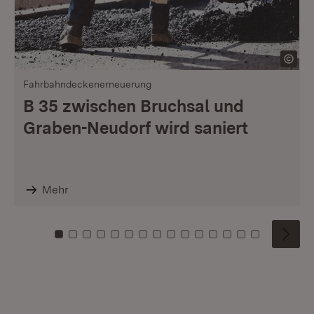
Fahrbahndeckenerneuerung
B 35 zwischen Bruchsal und
Graben-Neudorf wird saniert
Mehr
Zu Kachel: 0
Zu Kachel: 1
Zu Kachel: 2
Zu Kachel: 3
Zu Kachel: 4
Zu Kachel: 5
Zu Kachel: 6
Zu Kachel: 7
Zu Kachel: 8
Zu Kachel: 9
Zu Kachel: 10
Zu Kachel: 11
Zu Kachel: 12
Zu Kachel: 1
Zu Kachel