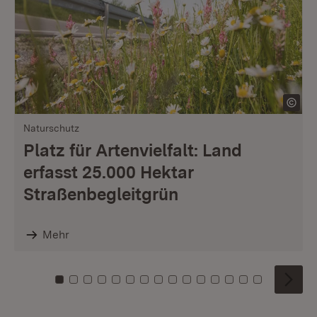
Naturschutz
Platz für Artenvielfalt: Land
erfasst 25.000 Hektar
Straßenbegleitgrün
Mehr
Zu Kachel: 0
Zu Kachel: 1
Zu Kachel: 2
Zu Kachel: 3
Zu Kachel: 4
Zu Kachel: 5
Zu Kachel: 6
Zu Kachel: 7
Zu Kachel: 8
Zu Kachel: 9
Zu Kachel: 10
Zu Kachel: 11
Zu Kachel: 12
Zu Kachel: 1
Zu Kachel