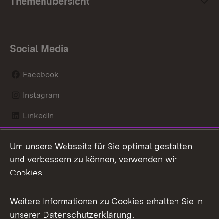
Themenübersicht
Social Media
Facebook
Instagram
LinkedIn
Mastodon
Um unsere Webseite für Sie optimal gestalten
X / Twitter
und verbessern zu können, verwenden wir
Cookies.
Youtube
Weitere Informationen zu Cookies erhalten Sie in
Zum 
unserer
Datenschutzerklärung
.
Kontakt
Datenschutz