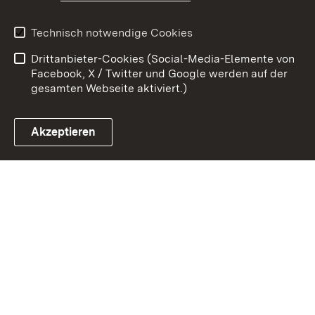
Benutzungshinweise
Erklärung zur
Technisch notwendige Cookies
Barrierefreiheit
Drittanbieter-Cookies (Social-Media-Elemente von
Impressum
Cookies
Facebook, X / Twitter und Google werden auf der
gesamten Webseite aktiviert.)
Akzeptieren
Link zum Landesportal