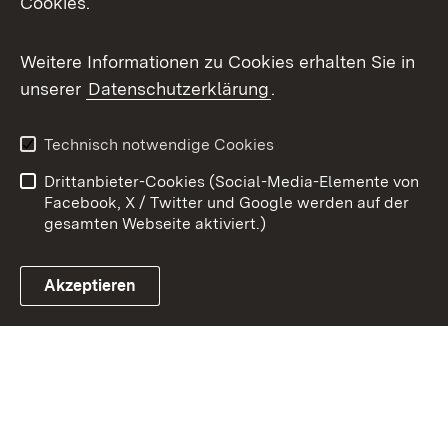
Cookies.
Youtube
Weitere Informationen zu Cookies erhalten Sie in
Zum 
unserer
Datenschutzerklärung
.
Kontakt
Datenschutz
Benutzungshinweise
Erklärung zur
Technisch notwendige Cookies
Barrierefreiheit
Drittanbieter-Cookies (Social-Media-Elemente von
Impressum
Cookies
Facebook, X / Twitter und Google werden auf der
gesamten Webseite aktiviert.)
Akzeptieren
Link zum Landesportal