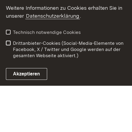
Weitere Informationen zu Cookies erhalten Sie in
Zum 
unserer
Datenschutzerklärung
.
Kontakt
Datenschutz
Benutzungshinweise
Erklärung zur
Technisch notwendige Cookies
Barrierefreiheit
Drittanbieter-Cookies (Social-Media-Elemente von
Impressum
Cookies
Facebook, X / Twitter und Google werden auf der
gesamten Webseite aktiviert.)
Akzeptieren
Link zum Landesportal