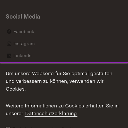
Social Media
Facebook
Instagram
LinkedIn
Mastodon
Um unsere Webseite für Sie optimal gestalten
X / Twitter
und verbessern zu können, verwenden wir
Cookies.
Youtube
Weitere Informationen zu Cookies erhalten Sie in
Zum 
unserer
Datenschutzerklärung
.
Kontakt
Datenschutz
Benutzungshinweise
Erklärung zur