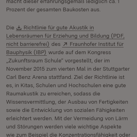
macht dieser erfahrungsgemäß lediglich ca. 1
Prozent der gesamten Baukosten aus.
Download:
Die
Richtlinie für gute Akustik in
Lebensräumen für Erziehung und Bildung (PDF,
(Öffnet in neuem Fenster)
Extern:
nicht barrierefrei)
des
Fraunhofer Institut für
(Öffnet in neuem Fenster)
Bauphysik (IBP)
wurde auf dem Kongress
„Zukunftsraum Schule“ vorgestellt, der im
November 2015 zum vierten Mal in der Stuttgarter
Carl Benz Arena stattfand. Ziel der Richtlinie ist
es, in Kitas, Schulen und Hochschulen eine gute
Raumakustik zu erreichen, sodass die
Wissensvermittlung, der Ausbau von Fertigkeiten
sowie die Entwicklung von sozialen Fähigkeiten
erleichtert werden. Mit der Vermeidung von Lärm
und Störungen werden viele wichtige Aspekte
wie zum Beispiel die Konzentrationsfähigkeit oder