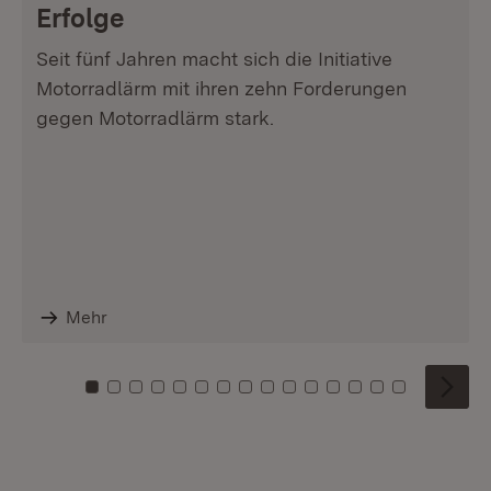
Erfolge
Seit fünf Jahren macht sich die Initiative
Motorradlärm mit ihren zehn Forderungen
gegen Motorradlärm stark.
Mehr
Zu Kachel: 0
Zu Kachel: 1
Zu Kachel: 2
Zu Kachel: 3
Zu Kachel: 4
Zu Kachel: 5
Zu Kachel: 6
Zu Kachel: 7
Zu Kachel: 8
Zu Kachel: 9
Zu Kachel: 10
Zu Kachel: 11
Zu Kachel: 12
Zu Kachel: 1
Zu Kachel