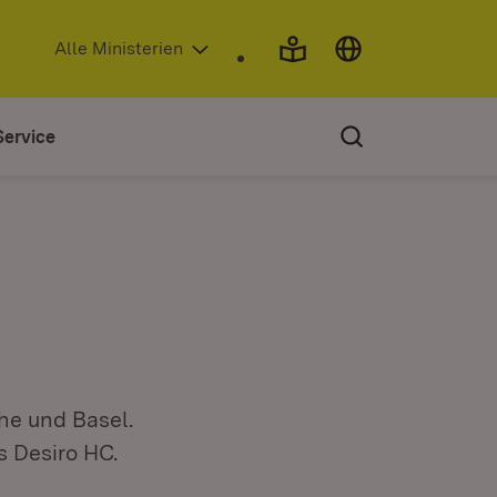
(Öffnet in neuem Fenster)
Alle Ministerien
Service
he und Basel.
 Desiro HC.