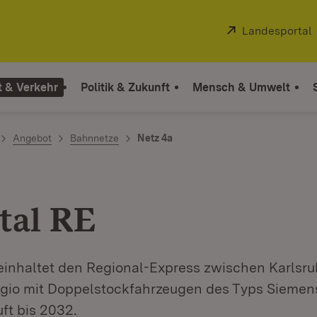
Extern:
Landesportal
t & Verkehr
Politik & Zukunft
Mensch & Umwelt
Angebot
Bahnnetze
Netz 4a
tal RE
einhaltet den Regional-Express zwischen Karlsru
egio mit Doppelstockfahrzeugen des Typs Siemens
uft bis 2032.