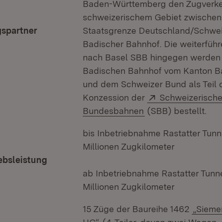
Baden-Württemberg den Zugverke
schweizerischem Gebiet zwischen
gspartner
Staatsgrenze Deutschland/Schwei
Badischer Bahnhof. Die weiterfüh
nach Basel SBB hingegen werden
Badischen Bahnhof vom Kanton B
und dem Schweizer Bund als Teil 
Extern:
Konzession der
Schweizerisch
(Öffnet in neuem F
Bundesbahnen
(SBB) bestellt.
bis Inbetriebnahme Rastatter Tunne
Millionen Zugkilometer
ebsleistung
ab Inbetriebnahme Rastatter Tunnel
Millionen Zugkilometer
15 Züge der Baureihe 1462
„Sieme