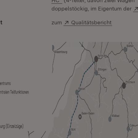
HC“
(4-Teiler, davon zwei Wagen
doppelstöckig, im Eigentum der
Extern:
(Öffnet in
ät
zum
Qualitätsbericht