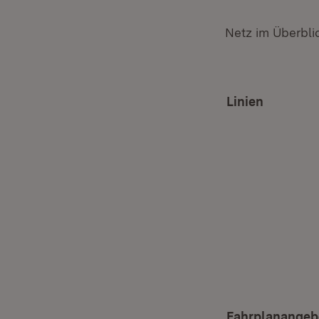
Netz im Überbli
Linien
Fahrplanangeb