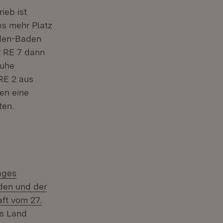
ieb ist
es mehr Platz
aden-Baden
r RE 7 dann
ruhe
RE 2 aus
en eine
ten.
ages
den und der
ft vom 27.
as Land