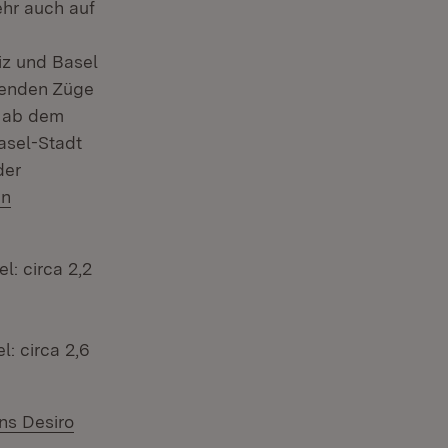
hr auch auf
z und Basel
renden Züge
 ab dem
asel-Stadt
der
en
enster)
l: circa 2,2
: circa 2,6
ns Desiro