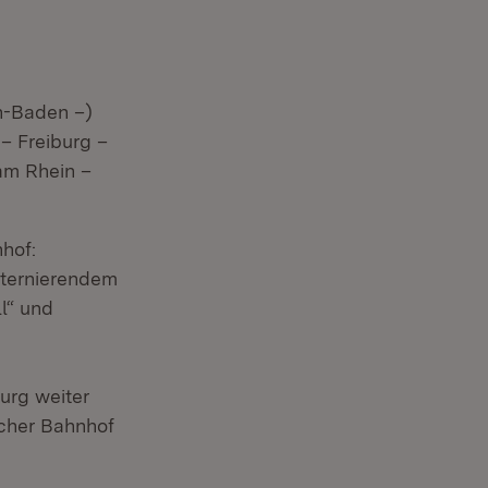
n-Baden –)
– Freiburg –
am Rhein –
hof:
lternierendem
l“ und
urg weiter
scher Bahnhof