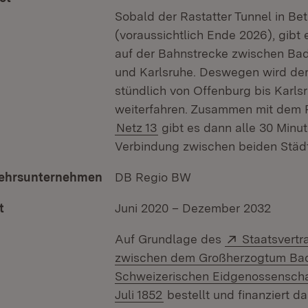
Sobald der Rastatter Tunnel in Betr
(voraussichtlich Ende 2026), gibt 
auf der Bahnstrecke zwischen B
und Karlsruhe. Deswegen wird de
stündlich von Offenburg bis Karls
weiterfahren. Zusammen mit dem 
Netz 13
gibt es dann alle 30 Minut
Verbindung zwischen beiden Städ
ehrsunternehmen
DB Regio BW
t
Juni 2020 – Dezember 2032
Extern:
Auf Grundlage des
Staatsvertr
zwischen dem Großherzogtum Ba
Schweizerischen Eidgenossenscha
(Öffnet in neuem Fenster)
Juli 1852
bestellt und finanziert d