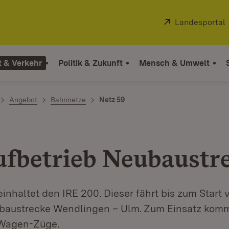
Extern:
Landesportal
t & Verkehr
Politik & Zukunft
Mensch & Umwelt
Angebot
Bahnnetze
Netz 59
ufbetrieb Neubaustr
inhaltet den IRE 200. Dieser fährt bis zum Start 
ubaustrecke Wendlingen – Ulm. Zum Einsatz ko
-Wagen-Züge.