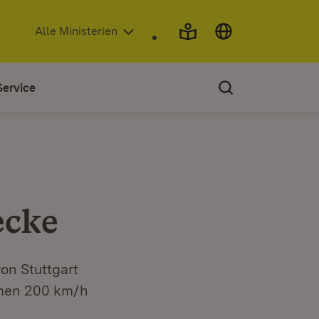
(Öffnet in neuem Fenster)
Alle Ministerien
Service
ecke
von Stuttgart
mmen 200 km/h