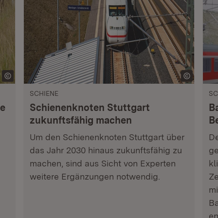
SCHIENE
SC
te
Schienenknoten Stuttgart
B
zukunftsfähig machen
B
Um den Schienenknoten Stuttgart über
De
das Jahr 2030 hinaus zukunftsfähig zu
ge
machen, sind aus Sicht von Experten
kl
weitere Ergänzungen notwendig.
Ze
mi
Ba
en