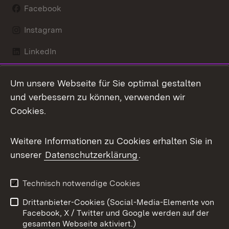
Facebook
Instagram
LinkedIn
Mastodon
Um unsere Webseite für Sie optimal gestalten
X / Twitter
und verbessern zu können, verwenden wir
Cookies.
Youtube
Weitere Informationen zu Cookies erhalten Sie in
Zum 
unserer
Datenschutzerklärung
.
Kontakt
Datenschutz
Benutzungshinweise
Erklärung zur
Technisch notwendige Cookies
Barrierefreiheit
Drittanbieter-Cookies (Social-Media-Elemente von
Impressum
Cookies
Facebook, X / Twitter und Google werden auf der
gesamten Webseite aktiviert.)