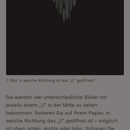
1. Bild: In welche Richtung ist das „U“ geöffnet?
2. 
Sie werden vier unterschiedliche Bilder mit
jeweils einem „U“ in der Mitte zu sehen
bekommen. Notieren Sie auf Ihrem Papier, in
welche Richtung das „U“ geöffnet ist – möglich
ist oben, unten, rechts oder links. Schauen Sie