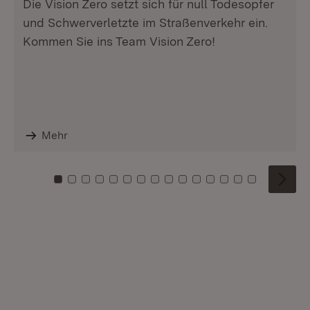
Die Vision Zero setzt sich für null Todesopfer
und Schwerverletzte im Straßenverkehr ein.
Kommen Sie ins Team Vision Zero!
Mehr
Zu Kachel: 0
Zu Kachel: 1
Zu Kachel: 2
Zu Kachel: 3
Zu Kachel: 4
Zu Kachel: 5
Zu Kachel: 6
Zu Kachel: 7
Zu Kachel: 8
Zu Kachel: 9
Zu Kachel: 10
Zu Kachel: 11
Zu Kachel: 12
Zu Kachel: 1
Zu Kachel