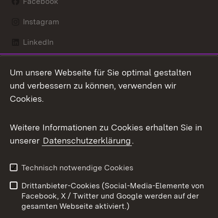
Facebook
Instagram
LinkedIn
Mastodon
Um unsere Webseite für Sie optimal gestalten
X / Twitter
und verbessern zu können, verwenden wir
Cookies.
Youtube
Weitere Informationen zu Cookies erhalten Sie in
Zum 
unserer
Datenschutzerklärung
.
Kontakt
Datenschutz
Benutzungshinweise
Erklärung zur
Technisch notwendige Cookies
Barrierefreiheit
Drittanbieter-Cookies (Social-Media-Elemente von
Impressum
Cookies
Facebook, X / Twitter und Google werden auf der
gesamten Webseite aktiviert.)