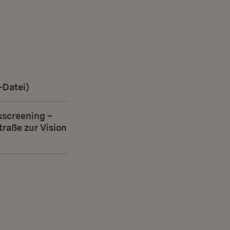
-Datei)
(Öffnet in neuem Fenster)
sscreening –
traße zur Vision
)
fnet in neuem Fenster)