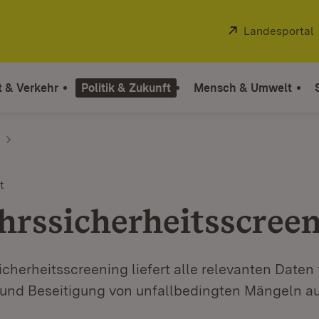
Extern:
Landesportal
t & Verkehr
Politik & Zukunft
Mensch & Umwelt
t
hrssicherheitsscree
cherheitsscreening liefert alle relevanten Daten 
 und Beseitigung von unfallbedingten Mängeln au