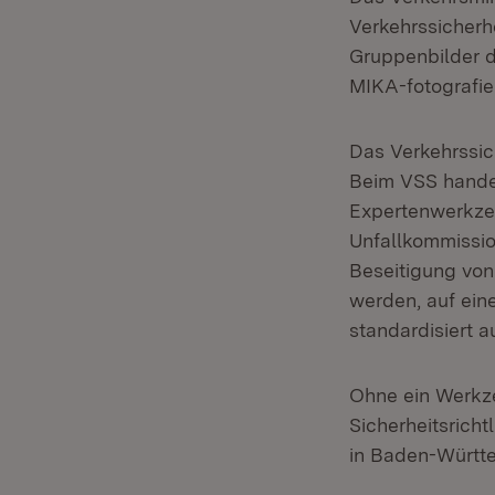
Verkehrssicherhe
Gruppenbilder d
MIKA-fotografie 
Das Verkehrssic
Beim VSS handel
Expertenwerkzeu
Unfallkommissio
Beseitigung von
werden, auf ein
standardisiert a
Ohne ein Werkze
Sicherheitsricht
in Baden-Württe