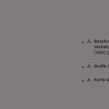
Downlo
Beschr
Verkeh
(VSS) (
Downlo
Grafik 
Downlo
Karte 