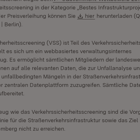
itsscreening in der Kategorie „Bestes Infrastrukturproj
Download:
(Öffnet in neuem 
er Preisverleihung können Sie
hier
herunterladen (Q
| Berlin).
herheitsscreening (VSS) ist Teil des Verkehrssicherhei
t es sich um ein webbasiertes verwaltungsinternes
g. Es ermöglicht sämtlichen Mitgliedern der landeswei
nen auf alle relevanten Daten, die zur Unfallanalyse un
 unfallbedingten Mängeln in der Straßenverkehrsinfrast
er zentralen Datenplattform zuzugreifen. Sämtliche Da
ufbereitet.
ug wie das Verkehrssicherheitsscreening sind die Vor
linie für die Straßenverkehrsinfrastruktur sowie das Ziel 
mberg nicht zu erreichen.