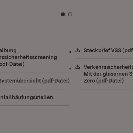
Zu Kachel: 0
Zu Kachel: 3
ad:
eibung
Download:
Steckbrief VSS (pdf
rssicherheitsscreening
pdf-Datei)
(Öffnet in neuem Fenster)
Download:
Verkehrssicherheit
Mit der gläsernen S
ad:
Systemübersicht (pdf-Datei)
(Öffnet in neuem Fenster
Zero (pdf-Datei)
(Öf
ad:
Unfallhäufungsstellen
(Öffnet in neuem Fenster)