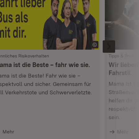
nnliches Risikoverhalten
Tipps & Tricks
ma ist die Beste – fahr wie sie.
Wir lieben
Fahrstil.
ma ist die Beste! Fahr wie sie –
Mama ist ei
spektvoll und sicher. Gemeinsam für
Straßenverk
ll Verkehrstote und Schwerverletzte.
helfen dir d
respektvoll
sein.
Mehr
Mehr