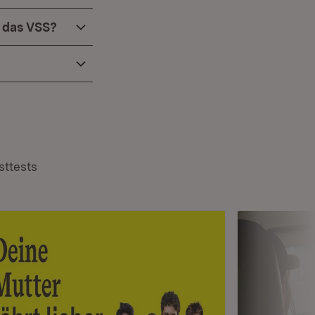
 das VSS?
sttests