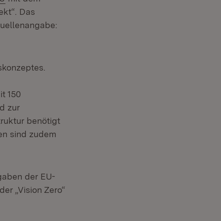
ekt“. Das
Fenster)
uellenangabe:
tskonzeptes.
t 150
d zur
ruktur benötigt
ten sind zudem
gaben der EU-
der „Vision Zero“