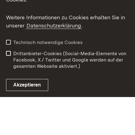
Youtube
Weitere Informationen zu Cookies erhalten Sie in
Zum 
unserer
Datenschutzerklärung
.
Kontakt
Datenschutz
Benutzungshinweise
Erklärung zur
Technisch notwendige Cookies
Barrierefreiheit
Drittanbieter-Cookies (Social-Media-Elemente von
Impressum
Cookies
Facebook, X / Twitter und Google werden auf der
gesamten Webseite aktiviert.)
Akzeptieren
Link zum Landesportal