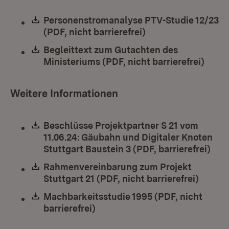
Download:
Personenstromanalyse PTV-Studie 12/23
(PDF, nicht barrierefrei)
(Öffnet in neuem F
Download:
Begleittext zum Gutachten des
Ministeriums (PDF, nicht barrierefrei)
(Öffn
Weitere Informationen
Download:
Beschlüsse Projektpartner S 21 vom
11.06.24: Gäubahn und Digitaler Knoten
Stuttgart Baustein 3 (PDF, barrierefrei)
(Öff
Download:
Rahmenvereinbarung zum Projekt
Stuttgart 21 (PDF, nicht barrierefrei)
(Öffne
Download:
Machbarkeitsstudie 1995 (PDF, nicht
barrierefrei)
(Öffnet in neuem Fenster)