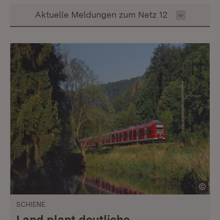
Inhalt auswählen
Aktuelle Meldungen zum Netz 12
SCHIENE
Land plant deutliche