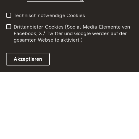
Kontakt
Datenschutz
Benutzungshinweise
Erklärung zur
Technisch notwendige Cookies
Barrierefreiheit
Drittanbieter-Cookies (Social-Media-Elemente von
Impressum
Cookies
Facebook, X / Twitter und Google werden auf der
gesamten Webseite aktiviert.)
Akzeptieren
Link zum Landesportal