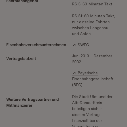
Fahrplanangebot
RS 5: 60-Minuten-Takt
RS 51: 60-Minuten-Takt,
nur einzelne Fahrten
zwischen Langenau
und Aalen
Extern:
(Öffnet in neuem Fen
Eisenbahnverkehrsunternehmen
SWEG
Juni 2019 – Dezember
Vertragslaufzeit
2032
Extern:
Bayerische
(Öffnet
Eisenbahngesellschaft
(BEG)
Die Stadt Ulm und der
Weitere Vertragspartner und
Alb-Donau-Kreis
Mitfinanzierer
beteiligen sich in
diesem Vertrag
finanziell bei der
Verdichtung des