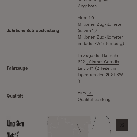
Angebots.
circa 1,9
Millionen Zugkilometer
Jährliche Betriebsleistung
(davon 1,7
Millionen Zugkilometer
in Baden-Württemberg)
15 Züge der Baureihe
622
„Alstom Coradia
Fahrzeuge
Lint 54“
(2-Teiler, im
Extern:
Eigentum der
SFBW
(Öffnet in neuem Fenster)
)
Extern:
zum
Qualität
(Öffnet in ne
Qualitätsranking
Origin