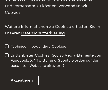
X / Twitter
und verbessern zu können, verwenden wir
Cookies.
Youtube
Weitere Informationen zu Cookies erhalten Sie in
Zum 
unserer
Datenschutzerklärung
.
Kontakt
Datenschutz
Benutzungshinweise
Erklärung zur
Technisch notwendige Cookies
Barrierefreiheit
Drittanbieter-Cookies (Social-Media-Elemente von
Impressum
Cookies
Facebook, X / Twitter und Google werden auf der
gesamten Webseite aktiviert.)
Akzeptieren
Link zum Landesportal