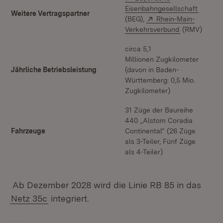
(Öffnet
Eisenbahngesellschaft
Weitere Vertragspartner
Extern:
(BEG),
Rhein-Main-
(Öffnet in ne
Verkehrsverbund
(RMV)
circa 5,1
Millionen Zugkilometer
Jährliche Betriebsleistung
(davon in Baden-
Württemberg: 0,5 Mio.
Zugkilometer)
31 Züge der Baureihe
440 „Alstom Coradia
Fahrzeuge
Continental“ (26 Züge
als 3-Teiler, Fünf Züge
als 4-Teiler)
Ab Dezember 2028 wird die Linie RB 85 in das
Netz 35c
integriert.