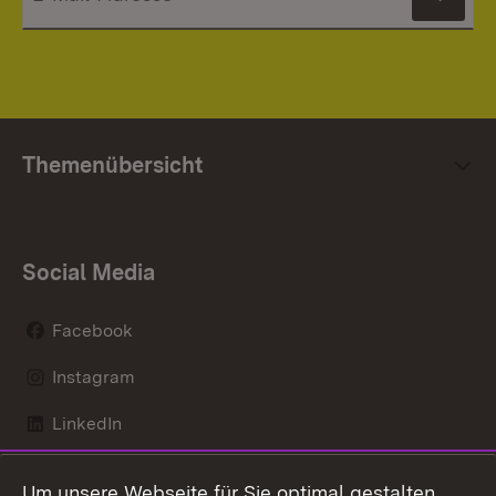
News
Themenübersicht
Social Media
Facebook
Instagram
LinkedIn
Mastodon
Um unsere Webseite für Sie optimal gestalten