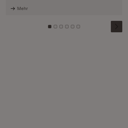
Mehr
Zu Kachel: 0
Zu Kachel: 1
Zu Kachel: 2
Zu Kachel: 3
Zu Kachel: 4
Zu Kachel: 5