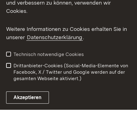
X / Twitter
und verbessern zu können, verwenden wir
Cookies.
Youtube
Weitere Informationen zu Cookies erhalten Sie in
Zum 
unserer
Datenschutzerklärung
.
Kontakt
Datenschutz
Benutzungshinweise
Erklärung zur
Technisch notwendige Cookies
Barrierefreiheit
Drittanbieter-Cookies (Social-Media-Elemente von
Impressum
Cookies
Facebook, X / Twitter und Google werden auf der
gesamten Webseite aktiviert.)
Akzeptieren
Link zum Landesportal