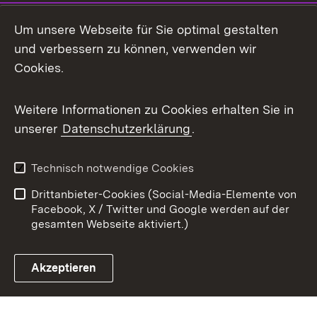
Mastodon
Um unsere Webseite für Sie optimal gestalten
X / Twitter
und verbessern zu können, verwenden wir
Cookies.
Youtube
Weitere Informationen zu Cookies erhalten Sie in
Zum 
unserer
Datenschutzerklärung
.
Kontakt
Datenschutz
Benutzungshinweise
Erklärung zur
Technisch notwendige Cookies
Barrierefreiheit
Drittanbieter-Cookies (Social-Media-Elemente von
Impressum
Cookies
Facebook, X / Twitter und Google werden auf der
gesamten Webseite aktiviert.)
Akzeptieren
Link zum Landesportal