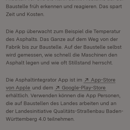
Baustelle früh erkennen und reagieren. Das spart
Zeit und Kosten.
Die App überwacht zum Beispiel die Temperatur
des Asphalts. Das Ganze auf dem Weg von der
Fabrik bis zur Baustelle. Auf der Baustelle selbst
wird gemessen, wie schnell die Maschinen den
Asphalt legen und wie oft Stillstand herrscht.
Extern:
Die Asphaltintegrator App ist im
App-Store
(Öffnet in neuem Fenster)
Extern:
(Öffnet i
von Apple
und dem
Google-Play-Store
erhältlich. Verwenden können die App Personen,
die auf Baustellen des Landes arbeiten und an
der Landesinitiative Qualitäts-Straßenbau Baden-
Württemberg 4.0 teilnehmen.