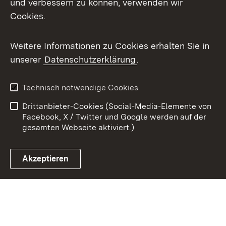
X / Twitter
und verbessern zu können, verwenden wir
Cookies.
Youtube
Weitere Informationen zu Cookies erhalten Sie in
Zum 
unserer
Datenschutzerklärung
.
Kontakt
Datenschutz
Benutzungshinweise
Erklärung zur
Technisch notwendige Cookies
Barrierefreiheit
Drittanbieter-Cookies (Social-Media-Elemente von
Impressum
Cookies
Facebook, X / Twitter und Google werden auf der
gesamten Webseite aktiviert.)
Akzeptieren
Link zum Landesportal