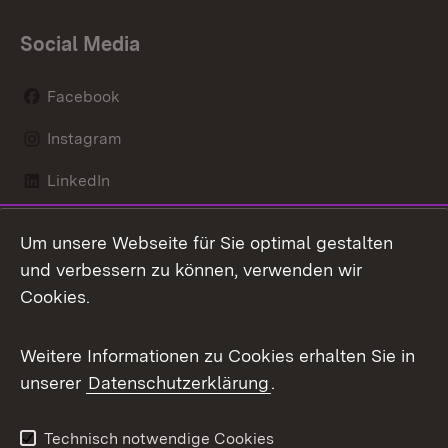
Social Media
Facebook
Instagram
LinkedIn
Mastodon
Um unsere Webseite für Sie optimal gestalten
X / Twitter
und verbessern zu können, verwenden wir
Cookies.
Youtube
Weitere Informationen zu Cookies erhalten Sie in
Zum 
unserer
Datenschutzerklärung
.
Kontakt
Datenschutz
Benutzungshinweise
Erklärung zur
Technisch notwendige Cookies
Barrierefreiheit