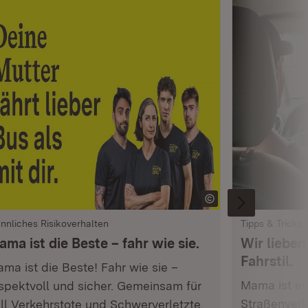
nnliches Risikoverhalten
Tipps & Tricks
ma ist die Beste – fahr wie sie.
Wir lieben
Fahrstil.
ma ist die Beste! Fahr wie sie –
Mama ist ei
spektvoll und sicher. Gemeinsam für
Straßenverk
ll Verkehrstote und Schwerverletzte.