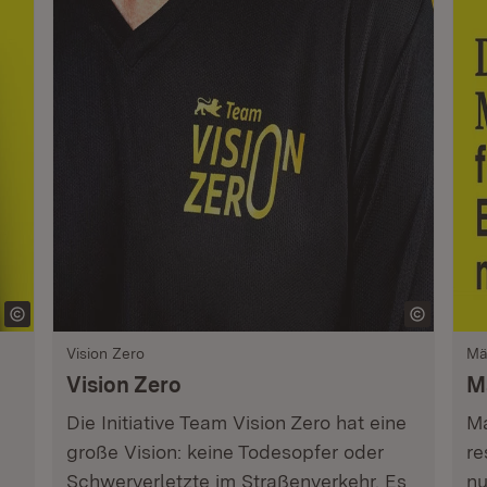
Vision Zero
Mä
Vision Zero
Ma
Die Initiative Team Vision Zero hat eine
Ma
große Vision: keine Todesopfer oder
re
Schwerverletzte im Straßenverkehr. Es
nu