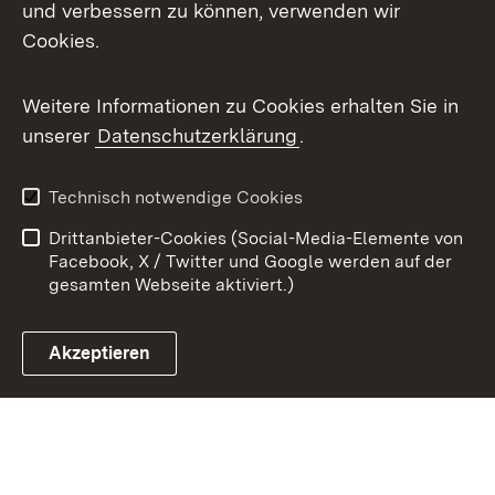
X / Twitter
und verbessern zu können, verwenden wir
Cookies.
Youtube
Weitere Informationen zu Cookies erhalten Sie in
Zum 
unserer
Datenschutzerklärung
.
Kontakt
Datenschutz
Benutzungshinweise
Erklärung zur
Technisch notwendige Cookies
Barrierefreiheit
Drittanbieter-Cookies (Social-Media-Elemente von
Impressum
Cookies
Facebook, X / Twitter und Google werden auf der
gesamten Webseite aktiviert.)
Akzeptieren
Link zum Landesportal