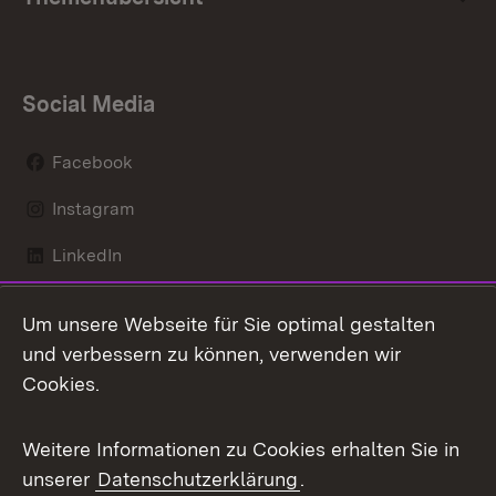
Social Media
Facebook
Instagram
LinkedIn
Mastodon
Um unsere Webseite für Sie optimal gestalten
X / Twitter
und verbessern zu können, verwenden wir
Cookies.
Youtube
Weitere Informationen zu Cookies erhalten Sie in
Zum 
unserer
Datenschutzerklärung
.
Kontakt
Datenschutz