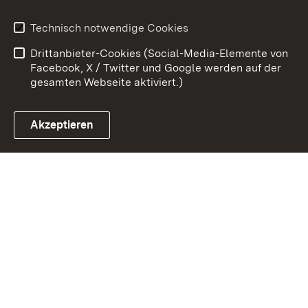
Benutzungshinweise
Erklärung zur
Technisch notwendige Cookies
Barrierefreiheit
Drittanbieter-Cookies (Social-Media-Elemente von
Impressum
Cookies
Facebook, X / Twitter und Google werden auf der
gesamten Webseite aktiviert.)
Akzeptieren
Link zum Landesportal