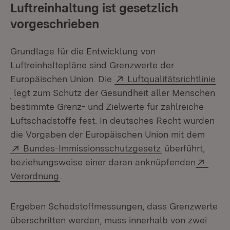
Luftreinhaltung ist gesetzlich
vorgeschrieben
Grundlage für die Entwicklung von
Luftreinhaltepläne sind Grenzwerte der
Extern:
Europäischen Union. Die
Luftqualitätsrichtlinie
(Öffnet in neuem Fenster)
legt zum Schutz der Gesundheit aller Menschen
bestimmte Grenz- und Zielwerte für zahlreiche
Luftschadstoffe fest. In deutsches Recht wurden
die Vorgaben der Europäischen Union mit dem
Extern:
(Öffnet in neuem
Bundes-Immissionsschutzgesetz
überführt,
Exter
beziehungsweise einer daran anknüpfenden
(Öffnet in neuem Fenster)
Verordnung
.
Ergeben Schadstoffmessungen, dass Grenzwerte
überschritten werden, muss innerhalb von zwei