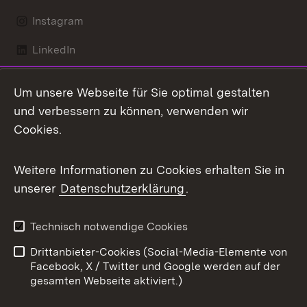
Instagram
LinkedIn
Mastodon
Um unsere Webseite für Sie optimal gestalten
X / Twitter
und verbessern zu können, verwenden wir
Cookies.
Youtube
Weitere Informationen zu Cookies erhalten Sie in
Zum 
unserer
Datenschutzerklärung
.
Kontakt
Datenschutz
Benutzungshinweise
Erklärung zur
Technisch notwendige Cookies
Barrierefreiheit
Drittanbieter-Cookies (Social-Media-Elemente von
Impressum
Cookies
Facebook, X / Twitter und Google werden auf der
gesamten Webseite aktiviert.)