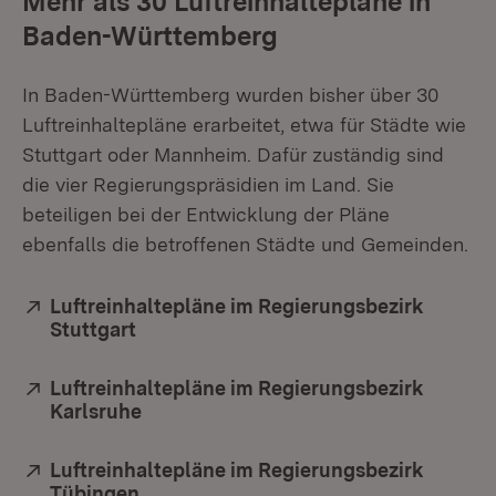
Mehr als 30 Luftreinhaltepläne in
Baden-Württemberg
In Baden-Württemberg wurden bisher über 30
Luftreinhaltepläne erarbeitet, etwa für Städte wie
Stuttgart oder Mannheim. Dafür zuständig sind
die vier Regierungspräsidien im Land. Sie
beteiligen bei der Entwicklung der Pläne
ebenfalls die betroffenen Städte und Gemeinden.
Extern:
Luftreinhaltepläne im Regierungsbezirk
Stuttgart
(Öffnet in neuem Fenster)
Extern:
Luftreinhaltepläne im Regierungsbezirk
Karlsruhe
(Öffnet in neuem Fenster)
Extern:
Luftreinhaltepläne im Regierungsbezirk
Tübingen
(Öffnet in neuem Fenster)