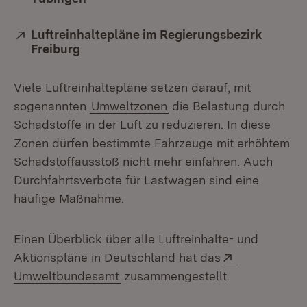
Extern:
Luftreinhaltepläne im Regierungsbezirk
Freiburg
(Öffnet in neuem Fenster)
Viele Luftreinhaltepläne setzen darauf, mit
sogenannten
Umweltzonen
die Belastung durch
Schadstoffe in der Luft zu reduzieren. In diese
Zonen dürfen bestimmte Fahrzeuge mit erhöhtem
Schadstoffausstoß nicht mehr einfahren. Auch
Durchfahrtsverbote für Lastwagen sind eine
häufige Maßnahme.
Einen Überblick über alle Luftreinhalte- und
Extern:
Aktionspläne in Deutschland hat das
(Öffnet in neuem Fenster)
Umweltbundesamt
zusammengestellt.