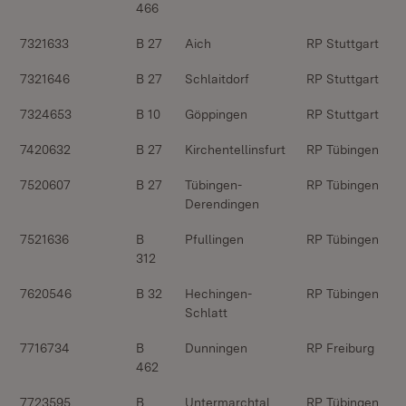
466
7321633
B 27
Aich
RP Stuttgart
7321646
B 27
Schlaitdorf
RP Stuttgart
7324653
B 10
Göppingen
RP Stuttgart
7420632
B 27
Kirchentellinsfurt
RP Tübingen
7520607
B 27
Tübingen-
RP Tübingen
Derendingen
7521636
B
Pfullingen
RP Tübingen
312
7620546
B 32
Hechingen-
RP Tübingen
Schlatt
7716734
B
Dunningen
RP Freiburg
462
7723595
B
Untermarchtal
RP Tübingen