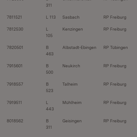
311
7811521
L 113
Sasbach
RP Freiburg
7812530
L
Kenzingen
RP Freiburg
105
7820501
B
Albstadt-Ebingen
RP Tübingen
463
7915601
B
Neukirch
RP Freiburg
500
7918557
B
Talheim
RP Freiburg
523
7919511
L
Mühlheim
RP Freiburg
443
8018562
B
Geisingen
RP Freiburg
311