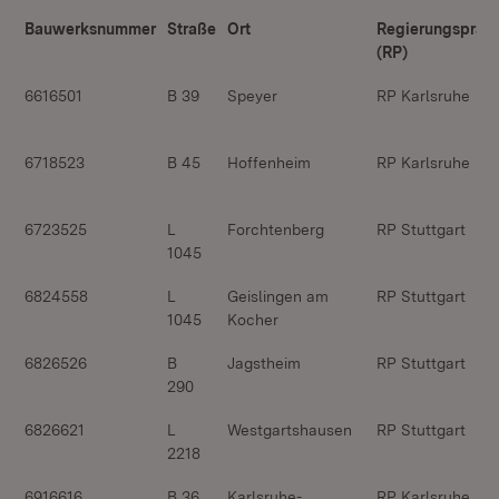
Bauwerksnummer
Straße
Ort
Regierungspräs
(RP)
6616501
B 39
Speyer
RP Karlsruhe
6718523
B 45
Hoffenheim
RP Karlsruhe
6723525
L
Forchtenberg
RP Stuttgart
1045
6824558
L
Geislingen am
RP Stuttgart
1045
Kocher
6826526
B
Jagstheim
RP Stuttgart
290
6826621
L
Westgartshausen
RP Stuttgart
2218
6916616
B 36
Karlsruhe-
RP Karlsruhe