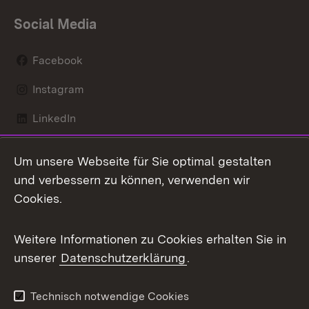
Social Media
Facebook
Instagram
LinkedIn
Mastodon
Um unsere Webseite für Sie optimal gestalten
X / Twitter
und verbessern zu können, verwenden wir
Cookies.
Youtube
Weitere Informationen zu Cookies erhalten Sie in
Zum 
unserer
Datenschutzerklärung
.
Kontakt
Datenschutz
Benutzungshinweise
Erklärung zur
Technisch notwendige Cookies
Barrierefreiheit