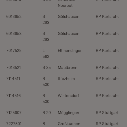
Neureut
6918652
B
Gölshausen
RP Karlsruhe
293
6918653
B
Gölshausen
RP Karlsruhe
293
7017528
L
Ellmendingen
RP Karlsruhe
562
7018521
B 35
Maulbronn
RP Karlsruhe
7114511
B
Iffezheim
RP Karlsruhe
500
7114516
B
Wintersdorf
RP Karlsruhe
500
7125607
B 29
Mögglingen
RP Stuttgart
7227501
B
Großkuchen
RP Stuttgart