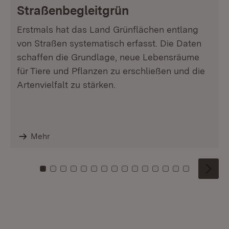
Straßenbegleitgrün
Erstmals hat das Land Grünflächen entlang
von Straßen systematisch erfasst. Die Daten
schaffen die Grundlage, neue Lebensräume
für Tiere und Pflanzen zu erschließen und die
Artenvielfalt zu stärken.
Mehr
Zu Kachel: 0
Zu Kachel: 1
Zu Kachel: 2
Zu Kachel: 3
Zu Kachel: 4
Zu Kachel: 5
Zu Kachel: 6
Zu Kachel: 7
Zu Kachel: 8
Zu Kachel: 9
Zu Kachel: 10
Zu Kachel: 11
Zu Kachel: 12
Zu Kachel: 1
Zu Kachel