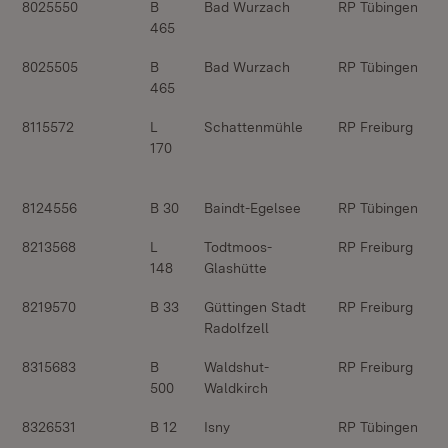
8025550
B
Bad Wurzach
RP Tübingen
465
8025505
B
Bad Wurzach
RP Tübingen
465
8115572
L
Schattenmühle
RP Freiburg
170
8124556
B 30
Baindt-Egelsee
RP Tübingen
8213568
L
Todtmoos-
RP Freiburg
148
Glashütte
8219570
B 33
Güttingen Stadt
RP Freiburg
Radolfzell
8315683
B
Waldshut-
RP Freiburg
500
Waldkirch
8326531
B 12
Isny
RP Tübingen