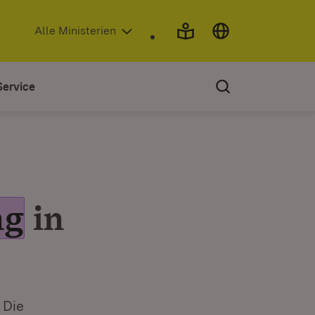
(Öffnet in neuem Fenster)
Alle Ministerien
Service
ng
in
 Die