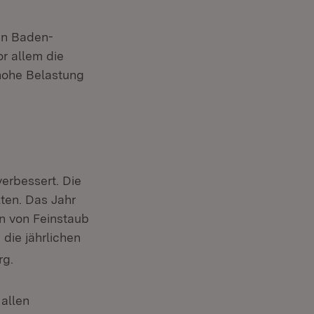
in Baden-
r allem die
 hohe Belastung
erbessert. Die
lten. Das Jahr
en von Feinstaub
die jährlichen
rg.
 allen