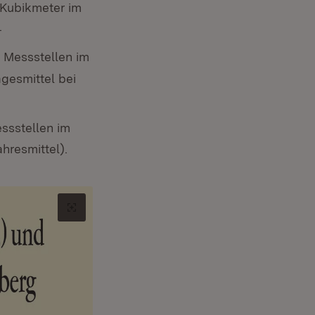
 Kubikmeter im
.
n Messstellen im
gesmittel bei
essstellen im
hresmittel).
Original-Bild in neuem Tab öffnen