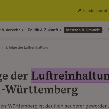
Extern:
Landesportal
t & Verkehr
Politik & Zukunft
Mensch & Umwelt
Erfolge der Luftreinhaltung
ge der
Luftreinhaltu
n-Württemberg
aden-Württemberg ist deutlich sauberer geworden.