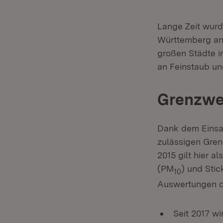
Lange Zeit wurd
Württemberg an 
großen Städte i
an Feinstaub und
Grenzwe
Dank dem Einsat
zulässigen Gren
2015 gilt hier a
(PM
) und Stic
10
Auswertungen d
Seit 2017 wi