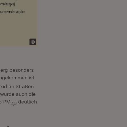
berg besonders
angekommen ist.
xid an Straßen
 wurde auch die
ub PM
deutlich
2,5