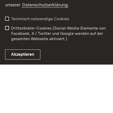
Zum 
unserer
Datenschutzerklärung
.
Kontakt
Datenschutz
Benutzungshinweise
Erklärung zur
Technisch notwendige Cookies
Barrierefreiheit
Drittanbieter-Cookies (Social-Media-Elemente von
Impressum
Cookies
Facebook, X / Twitter und Google werden auf der
gesamten Webseite aktiviert.)
Akzeptieren
Link zum Landesportal