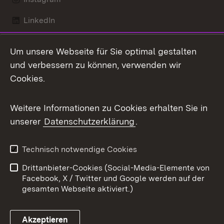
LinkedIn
Mastodon
Um unsere Webseite für Sie optimal gestalten
X / Twitter
und verbessern zu können, verwenden wir
Cookies.
Youtube
Weitere Informationen zu Cookies erhalten Sie in
Zum 
unserer
Datenschutzerklärung
.
Kontakt
Datenschutz
Benutzungshinweise
Erklärung zur
Technisch notwendige Cookies
Barrierefreiheit
Drittanbieter-Cookies (Social-Media-Elemente von
Impressum
Cookies
Facebook, X / Twitter und Google werden auf der
gesamten Webseite aktiviert.)
Akzeptieren