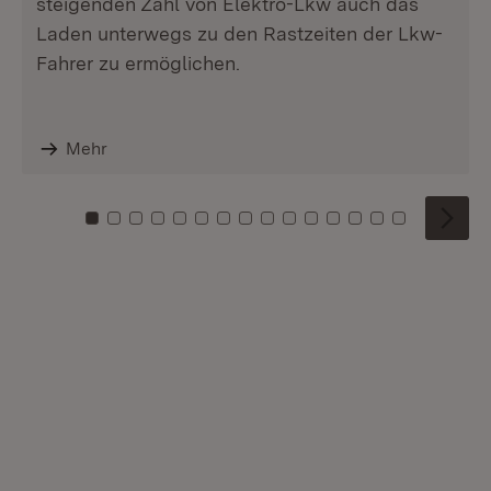
steigenden Zahl von Elektro-Lkw auch das
Laden unterwegs zu den Rastzeiten der Lkw-
Fahrer zu ermöglichen.
Mehr
Zu Kachel: 0
Zu Kachel: 1
Zu Kachel: 2
Zu Kachel: 3
Zu Kachel: 4
Zu Kachel: 5
Zu Kachel: 6
Zu Kachel: 7
Zu Kachel: 8
Zu Kachel: 9
Zu Kachel: 10
Zu Kachel: 11
Zu Kachel: 12
Zu Kachel: 1
Zu Kachel