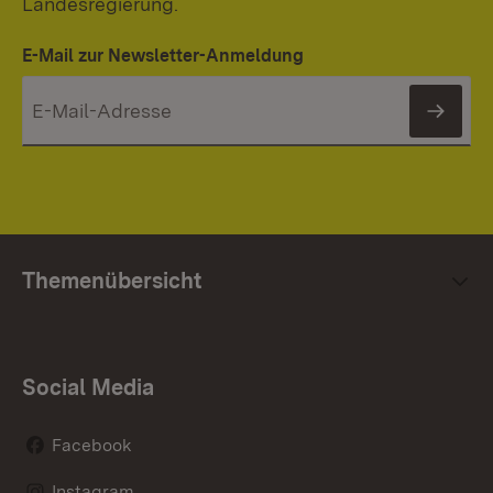
Landesregierung.
E-Mail zur Newsletter-Anmeldung
News
Themenübersicht
Social Media
Facebook
Instagram