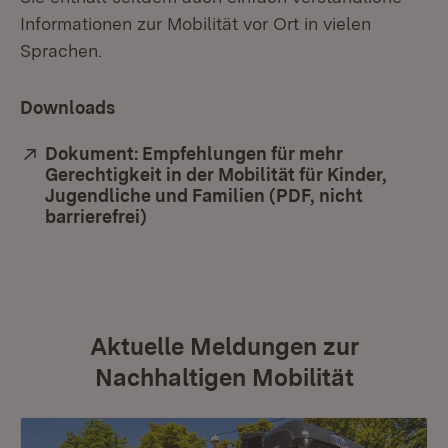
Informationen zur Mobilität vor Ort in vielen
Sprachen.
Downloads
Extern:
Dokument: Empfehlungen für mehr
Gerechtigkeit in der Mobilität für Kinder,
Jugendliche und Familien (PDF, nicht
barrierefrei)
(Öffnet in neuem Fenster)
Aktuelle Meldungen zur
Nachhaltigen Mobilität