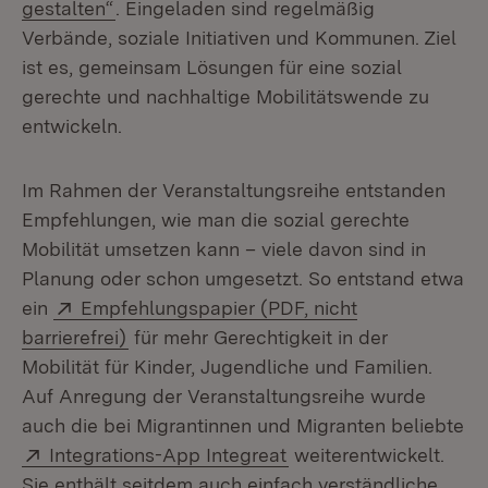
(Öffnet in neuem Fenster)
gestalten“
. Eingeladen sind regelmäßig
Verbände, soziale Initiativen und Kommunen. Ziel
ist es, gemeinsam Lösungen für eine sozial
gerechte und nachhaltige Mobilitätswende zu
entwickeln.
Im Rahmen der Veranstaltungsreihe entstanden
Empfehlungen, wie man die sozial gerechte
Mobilität umsetzen kann – viele davon sind in
Planung oder schon umgesetzt. So entstand etwa
Extern:
ein
Empfehlungspapier (PDF, nicht
(Öffnet in neuem Fenster)
barrierefrei)
für mehr Gerechtigkeit in der
Mobilität für Kinder, Jugendliche und Familien.
Auf Anregung der Veranstaltungsreihe wurde
auch die bei Migrantinnen und Migranten beliebte
Extern:
(Öffnet in neuem Fenst
Integrations-App Integreat
weiterentwickelt.
Sie enthält seitdem auch einfach verständliche