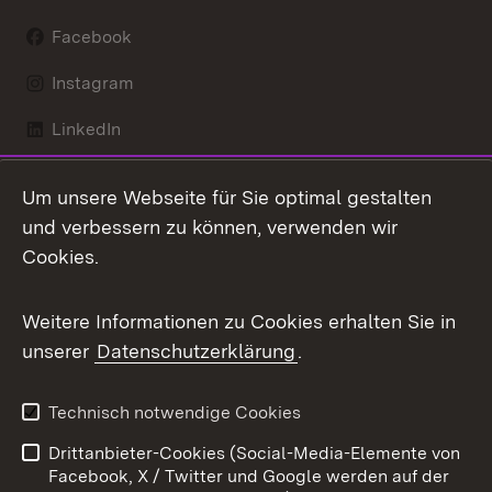
Facebook
Instagram
LinkedIn
Mastodon
Um unsere Webseite für Sie optimal gestalten
X / Twitter
und verbessern zu können, verwenden wir
Cookies.
Youtube
Weitere Informationen zu Cookies erhalten Sie in
Zum 
unserer
Datenschutzerklärung
.
Kontakt
Datenschutz
Benutzungshinweise
Erklärung zur
Technisch notwendige Cookies
Barrierefreiheit
Drittanbieter-Cookies (Social-Media-Elemente von
Impressum
Cookies
Facebook, X / Twitter und Google werden auf der