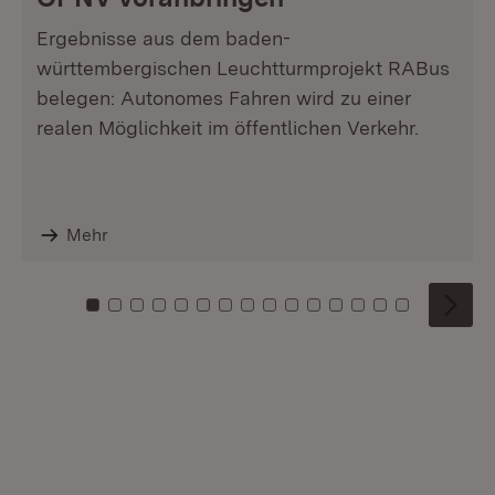
Ergebnisse aus dem baden-
württembergischen Leuchtturmprojekt RABus
belegen: Autonomes Fahren wird zu einer
realen Möglichkeit im öffentlichen Verkehr.
Mehr
Zu Kachel: 0
Zu Kachel: 1
Zu Kachel: 2
Zu Kachel: 3
Zu Kachel: 4
Zu Kachel: 5
Zu Kachel: 6
Zu Kachel: 7
Zu Kachel: 8
Zu Kachel: 9
Zu Kachel: 10
Zu Kachel: 11
Zu Kachel: 12
Zu Kachel: 1
Zu Kachel