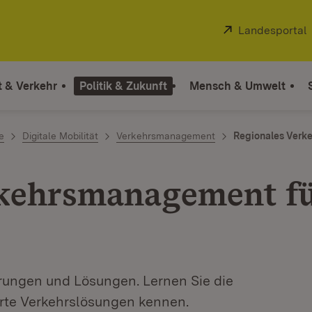
Extern:
Landesportal
t & Verkehr
Politik & Zukunft
Mensch & Umwelt
e
Digitale Mobilität
Verkehrsmanagement
Regionales Ver
kehrsmanagement fü
rungen und Lösungen. Lernen Sie die
erte Verkehrslösungen kennen.