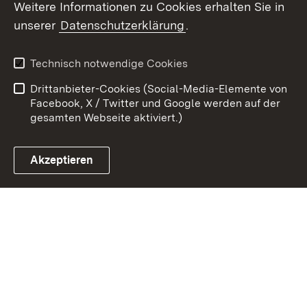
Weitere Informationen zu Cookies erhalten Sie in
Zum 
unserer
Datenschutzerklärung
.
Kontakt
Datenschutz
Benutzungshinweise
Erklärung zur
Technisch notwendige Cookies
Barrierefreiheit
Drittanbieter-Cookies (Social-Media-Elemente von
Impressum
Cookies
Facebook, X / Twitter und Google werden auf der
gesamten Webseite aktiviert.)
Akzeptieren
Link zum Landesportal