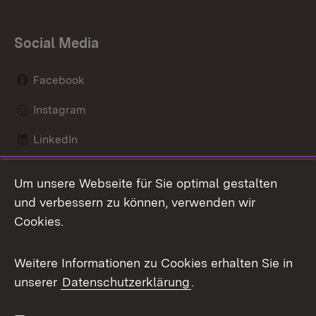
Social Media
Facebook
Instagram
LinkedIn
Mastodon
Um unsere Webseite für Sie optimal gestalten
X / Twitter
und verbessern zu können, verwenden wir
Cookies.
Youtube
Weitere Informationen zu Cookies erhalten Sie in
Zum 
unserer
Datenschutzerklärung
.
Kontakt
Datenschutz
Benutzungshinweise
Erklärung zur