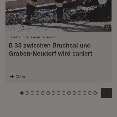
Fahrbahndeckenerneuerung
B 35 zwischen Bruchsal und
Graben-Neudorf wird saniert
Mehr
Zu Kachel: 0
Zu Kachel: 1
Zu Kachel: 2
Zu Kachel: 3
Zu Kachel: 4
Zu Kachel: 5
Zu Kachel: 6
Zu Kachel: 7
Zu Kachel: 8
Zu Kachel: 9
Zu Kachel: 10
Zu Kachel: 11
Zu Kachel: 12
Zu Kachel: 1
Zu Kachel