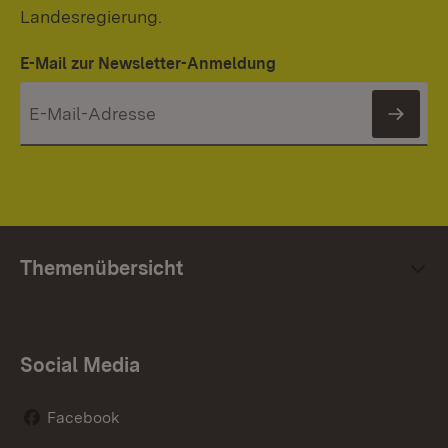
Landesregierung.
E-Mail zur Newsletter-Anmeldung
News
Themenübersicht
Social Media
Facebook