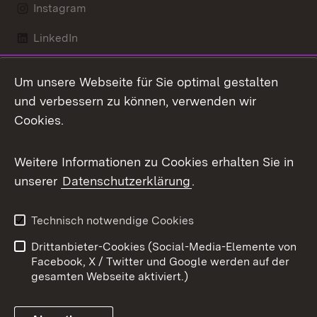
Instagram
LinkedIn
Mastodon
Um unsere Webseite für Sie optimal gestalten
X / Twitter
und verbessern zu können, verwenden wir
Cookies.
Youtube
Weitere Informationen zu Cookies erhalten Sie in
Zum 
unserer
Datenschutzerklärung
.
Kontakt
Datenschutz
Benutzungshinweise
Erklärung zur
Technisch notwendige Cookies
Barrierefreiheit
Drittanbieter-Cookies (Social-Media-Elemente von
Impressum
Cookies
Facebook, X / Twitter und Google werden auf der
gesamten Webseite aktiviert.)