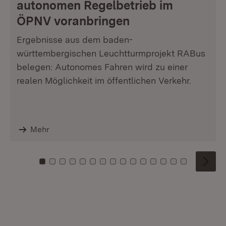
autonomen Regelbetrieb im
ÖPNV voranbringen
Ergebnisse aus dem baden-
württembergischen Leuchtturmprojekt RABus
belegen: Autonomes Fahren wird zu einer
realen Möglichkeit im öffentlichen Verkehr.
Mehr
Zu Kachel: 0
Zu Kachel: 1
Zu Kachel: 2
Zu Kachel: 3
Zu Kachel: 4
Zu Kachel: 5
Zu Kachel: 6
Zu Kachel: 7
Zu Kachel: 8
Zu Kachel: 9
Zu Kachel: 10
Zu Kachel: 11
Zu Kachel: 12
Zu Kachel: 1
Zu Kachel