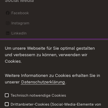
Social Media
Facebook
Instagram
LinkedIn
Mastodon
Um unsere Webseite für Sie optimal gestalten
X / Twitter
und verbessern zu können, verwenden wir
Cookies.
Youtube
Weitere Informationen zu Cookies erhalten Sie in
Zum 
unserer
Datenschutzerklärung
.
Kontakt
Datenschutz
Benutzungshinweise
Erklärung zur
Technisch notwendige Cookies
Barrierefreiheit
Drittanbieter-Cookies (Social-Media-Elemente von
Impressum
Cookies