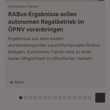
Autonomes Fahren
RABus-Ergebnisse sollen
autonomen Regelbetrieb im
ÖPNV voranbringen
Ergebnisse aus dem baden-
württembergischen Leuchtturmprojekt RABus
belegen: Autonomes Fahren wird zu einer
realen Möglichkeit im öffentlichen Verkehr.
Mehr
Zu Kachel: 0
Zu Kachel: 1
Zu Kachel: 2
Zu Kachel: 3
Zu Kachel: 4
Zu Kachel: 5
Zu Kachel: 6
Zu Kachel: 7
Zu Kachel: 8
Zu Kachel: 9
Zu Kachel: 10
Zu Kachel: 11
Zu Kachel: 12
Zu Kachel: 1
Zu Kachel