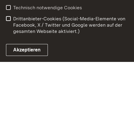
Benutzungshinweise
Erklärung zur
Technisch notwendige Cookies
Barrierefreiheit
Drittanbieter-Cookies (Social-Media-Elemente von
Impressum
Cookies
Facebook, X / Twitter und Google werden auf der
gesamten Webseite aktiviert.)
Akzeptieren
Link zum Landesportal