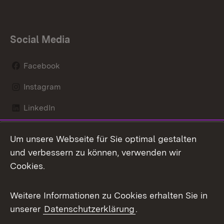
Social Media
Facebook
Instagram
LinkedIn
Mastodon
Um unsere Webseite für Sie optimal gestalten
X / Twitter
und verbessern zu können, verwenden wir
Cookies.
Youtube
Weitere Informationen zu Cookies erhalten Sie in
Zum 
unserer
Datenschutzerklärung
.
Kontakt
Datenschutz