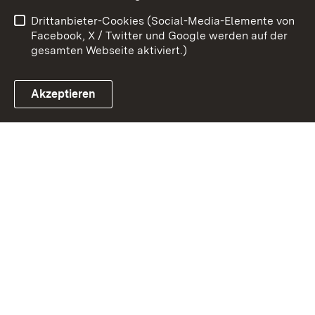
Barrierefreiheit
Drittanbieter-Cookies (Social-Media-Elemente von
Impressum
Cookies
Facebook, X / Twitter und Google werden auf der
gesamten Webseite aktiviert.)
Akzeptieren
Link zum Landesportal