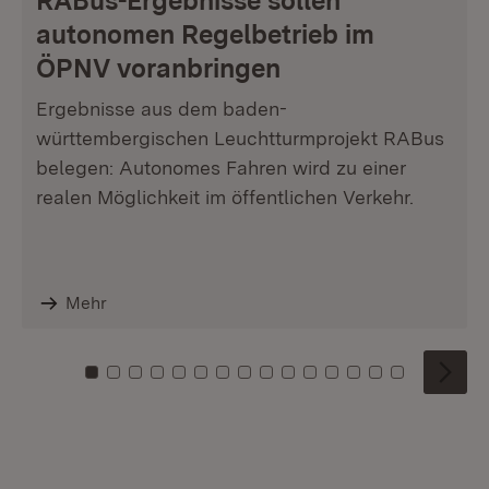
RABus-Ergebnisse sollen
autonomen Regelbetrieb im
ÖPNV voranbringen
Ergebnisse aus dem baden-
württembergischen Leuchtturmprojekt RABus
belegen: Autonomes Fahren wird zu einer
realen Möglichkeit im öffentlichen Verkehr.
Mehr
Zu Kachel: 0
Zu Kachel: 1
Zu Kachel: 2
Zu Kachel: 3
Zu Kachel: 4
Zu Kachel: 5
Zu Kachel: 6
Zu Kachel: 7
Zu Kachel: 8
Zu Kachel: 9
Zu Kachel: 10
Zu Kachel: 11
Zu Kachel: 12
Zu Kachel: 1
Zu Kachel