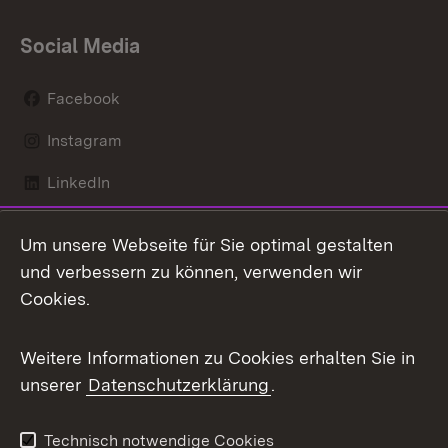
Social Media
Facebook
Instagram
LinkedIn
Mastodon
Um unsere Webseite für Sie optimal gestalten
X / Twitter
und verbessern zu können, verwenden wir
Cookies.
Youtube
Weitere Informationen zu Cookies erhalten Sie in
Zum 
unserer
Datenschutzerklärung
.
Kontakt
Datenschutz
Benutzungshinweise
Erklärung zur
Technisch notwendige Cookies