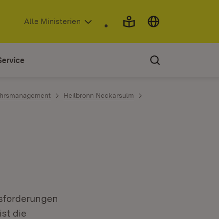
(Öffnet in neuem Fenster)
Alle Ministerien
Service
ehrsmanagement
Heilbronn Neckarsulm
usforderungen
st die