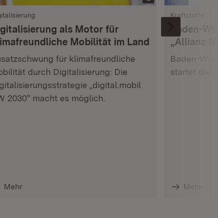
italisierung
Kraftstoffe
gitalisierung als Motor für
Baden-Wür
limafreundliche Mobilität im Land
„Allianz N
satzschwung für klimafreundliche
Baden-Würt
bilität durch Digitalisierung: Die
startet die 
gitalisierungsstrategie „digital.mobil
 2030" macht es möglich.
Mehr
Mehr