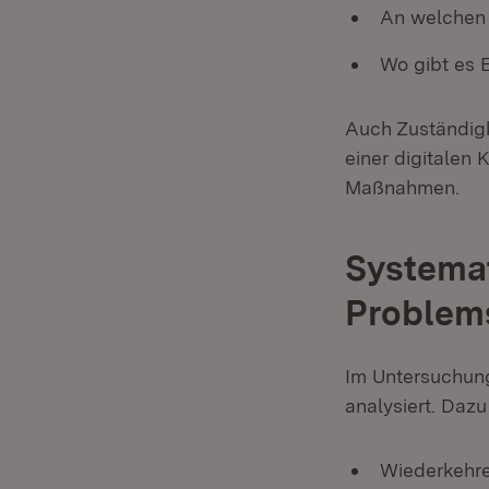
An welchen 
Wo gibt es 
Auch Zuständigk
einer digitalen 
Maßnahmen.
Systema
Problem
Im Untersuchung
analysiert. Dazu
Wiederkehre