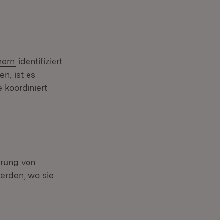
nern
identifiziert
n, ist es
 koordiniert
ierung von
erden, wo sie