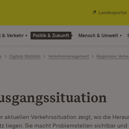
Extern:
Landesportal
t & Verkehr
Politik & Zukunft
Mensch & Umwelt
e
Digitale Mobilität
Verkehrsmanagement
Regionales Verk
usgangssituation
r aktuellen Verkehrssituation zeigt, wo die Hera
z liegen. Sie macht Problemstellen sichtbar und i