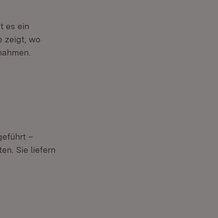
t es ein
 zeigt, wo
ßnahmen.
eführt –
n. Sie liefern