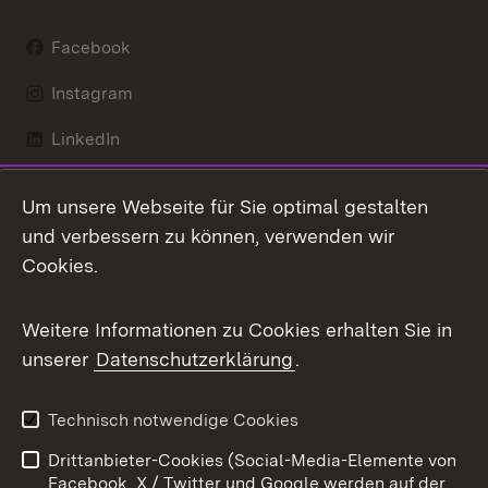
Facebook
Instagram
LinkedIn
Mastodon
Um unsere Webseite für Sie optimal gestalten
X / Twitter
und verbessern zu können, verwenden wir
Cookies.
Youtube
Weitere Informationen zu Cookies erhalten Sie in
Zum 
unserer
Datenschutzerklärung
.
Kontakt
Datenschutz
Benutzungshinweise
Erklärung zur
Technisch notwendige Cookies
Barrierefreiheit
Drittanbieter-Cookies (Social-Media-Elemente von
Impressum
Cookies
Facebook, X / Twitter und Google werden auf der