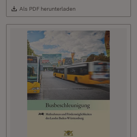
Download:
Als PDF herunterladen
(Öffnet in neuem Fenste