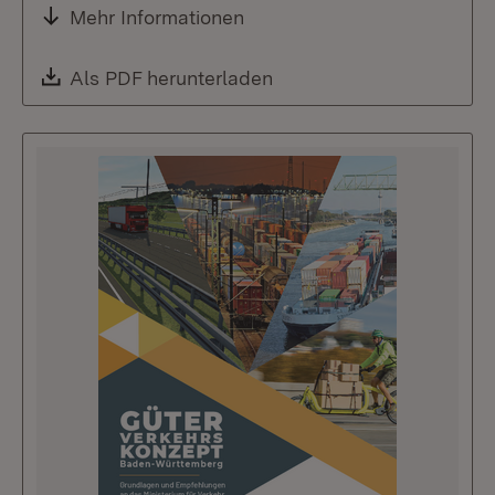
Mehr Informationen
Download:
Als PDF herunterladen
(Öffnet in neuem Fenste