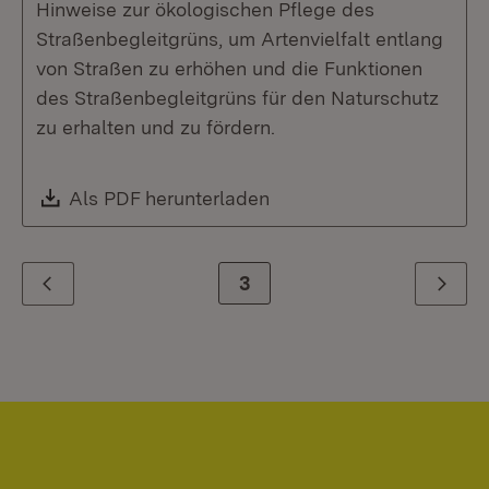
Hinweise zur ökologischen Pflege des
Straßenbegleitgrüns, um Artenvielfalt entlang
von Straßen zu erhöhen und die Funktionen
des Straßenbegleitgrüns für den Naturschutz
zu erhalten und zu fördern.
Download:
Als PDF herunterladen
(Öffnet in neuem Fenste
Zur Seite
3
Zurück
Weiter