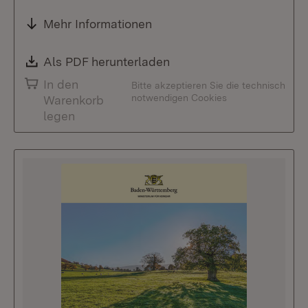
Mehr Informationen
Download:
Als PDF herunterladen
(Öffnet in neuem Fenste
In den
Bitte akzeptieren Sie die technisch
notwendigen Cookies
Warenkorb
legen