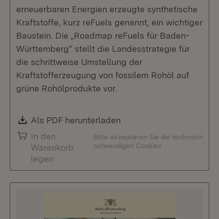
erneuerbaren Energien erzeugte synthetische
Kraftstoffe, kurz reFuels genannt, ein wichtiger
Baustein. Die „Roadmap reFuels für Baden-
Württemberg“ stellt die Landesstrategie für
die schrittweise Umstellung der
Kraftstofferzeugung von fossilem Rohöl auf
grüne Rohölprodukte vor.
Download:
Als PDF herunterladen
(Öffnet in neuem Fenste
In den
Bitte akzeptieren Sie die technisch
notwendigen Cookies
Warenkorb
legen