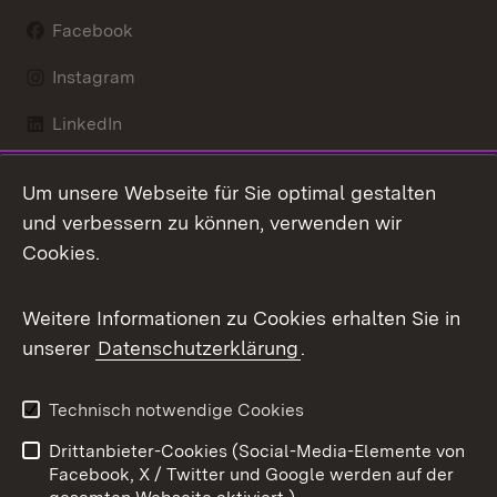
Facebook
Instagram
LinkedIn
Mastodon
Um unsere Webseite für Sie optimal gestalten
X / Twitter
und verbessern zu können, verwenden wir
Cookies.
Youtube
Weitere Informationen zu Cookies erhalten Sie in
Zum 
unserer
Datenschutzerklärung
.
Kontakt
Datenschutz
Benutzungshinweise
Erklärung zur
Technisch notwendige Cookies
Barrierefreiheit
Drittanbieter-Cookies (Social-Media-Elemente von
Impressum
Cookies
Facebook, X / Twitter und Google werden auf der