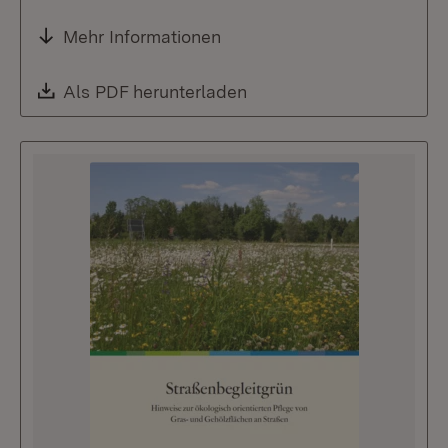
Mehr Informationen
Download:
Als PDF herunterladen
(Öffnet in neuem Fenste