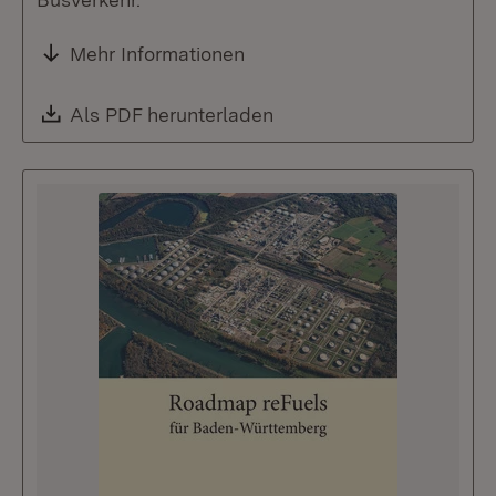
Mehr Informationen
Download:
Als PDF herunterladen
(Öffnet in neuem Fenste