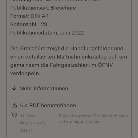
Publikationsart: Broschüre
Format: DIN A4
Seitenzahl: 128
Publikationsdatum: Juni 2022
Die Broschüre zeigt die Handlungsfelder und
einen detaillierten Maßnahmenkatalog auf, um
gemeinsam die Fahrgastzahlen im ÖPNV
verdoppeln.
Mehr Informationen
Download:
Als PDF herunterladen
(Öffnet in neuem Fenste
In den
Bitte akzeptieren Sie die technisch
notwendigen Cookies
Warenkorb
legen