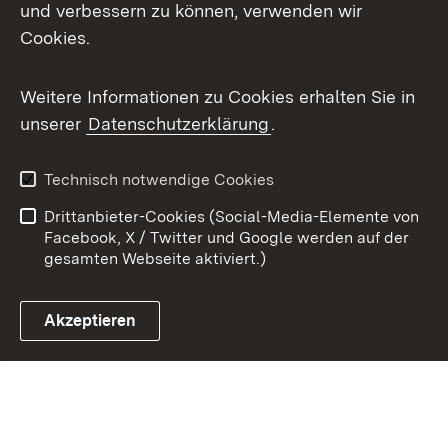
X / Twitter
und verbessern zu können, verwenden wir
Cookies.
Youtube
Weitere Informationen zu Cookies erhalten Sie in
Zum 
unserer
Datenschutzerklärung
.
Kontakt
Datenschutz
Benutzungshinweise
Erklärung zur
Technisch notwendige Cookies
Barrierefreiheit
Drittanbieter-Cookies (Social-Media-Elemente von
Impressum
Cookies
Facebook, X / Twitter und Google werden auf der
gesamten Webseite aktiviert.)
Akzeptieren
Link zum Landesportal