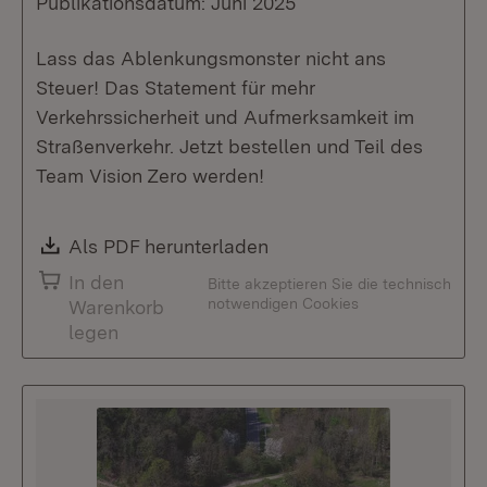
Publikationsdatum: Juni 2025
Lass das Ablenkungsmonster nicht ans
Steuer! Das Statement für mehr
Verkehrssicherheit und Aufmerksamkeit im
Straßenverkehr. Jetzt bestellen und Teil des
Team Vision Zero werden!
Download:
Als PDF herunterladen
(Öffnet in neuem Fenste
In den
Bitte akzeptieren Sie die technisch
notwendigen Cookies
Warenkorb
legen