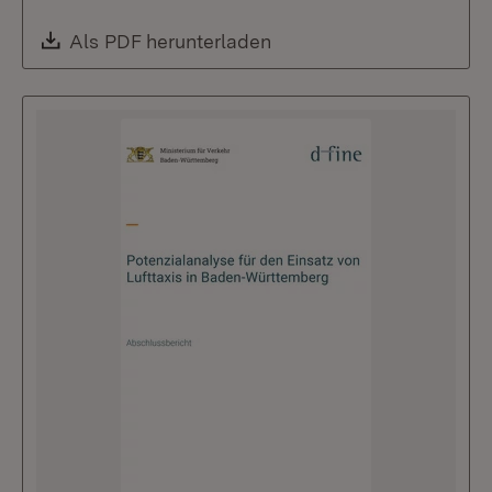
Download:
Als PDF herunterladen
(Öffnet in neuem Fenste