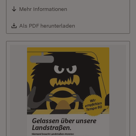
Mehr Informationen
Download:
Als PDF herunterladen
(Öffnet in neuem Fenste