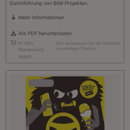
Durchführung von BIM-Projekten.
Mehr Informationen
Download:
Als PDF herunterladen
(Öffnet in neuem Fenste
In den
Bitte akzeptieren Sie die technisch
notwendigen Cookies
Warenkorb
legen