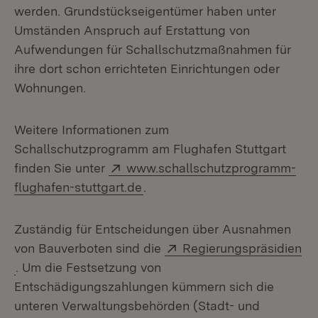
werden. Grundstückseigentümer haben unter
Umständen Anspruch auf Erstattung von
Aufwendungen für Schallschutzmaßnahmen für
ihre dort schon errichteten Einrichtungen oder
Wohnungen.
Weitere Informationen zum
Schallschutzprogramm am Flughafen Stuttgart
Extern:
finden Sie unter
www.schallschutzprogramm-
(Öffnet in neuem Fenster)
flughafen-stuttgart.de
.
Zuständig für Entscheidungen über Ausnahmen
Extern:
von Bauverboten sind die
Regierungspräsidien
(Öffnet in neuem Fenster)
. Um die Festsetzung von
Entschädigungszahlungen kümmern sich die
unteren Verwaltungsbehörden (Stadt- und