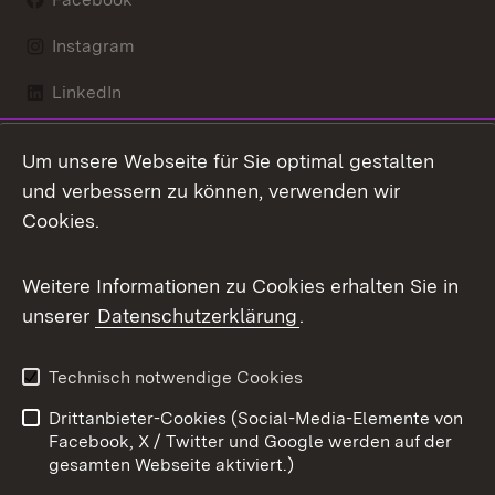
Instagram
LinkedIn
Mastodon
Um unsere Webseite für Sie optimal gestalten
X / Twitter
und verbessern zu können, verwenden wir
Cookies.
Youtube
Weitere Informationen zu Cookies erhalten Sie in
Zum 
unserer
Datenschutzerklärung
.
Kontakt
Datenschutz
Benutzungshinweise
Erklärung zur
Technisch notwendige Cookies
Barrierefreiheit
Drittanbieter-Cookies (Social-Media-Elemente von
Impressum
Cookies
Facebook, X / Twitter und Google werden auf der
gesamten Webseite aktiviert.)