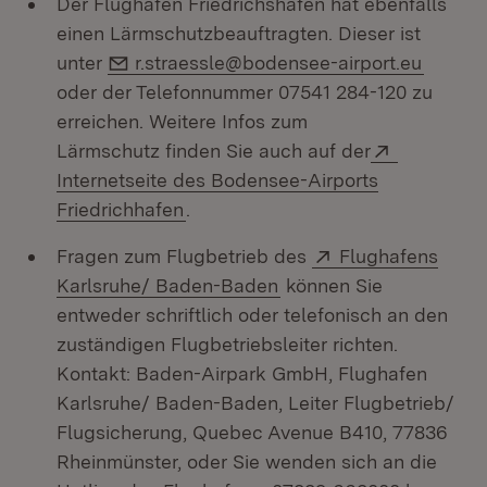
Der Flughafen Friedrichshafen hat ebenfalls
einen Lärmschutzbeauftragten. Dieser ist
E-Mail:
unter
r.straessle@bodensee-airport.eu
oder der Telefonnummer 07541 284-120 zu
erreichen. Weitere Infos zum
Extern:
Lärmschutz finden Sie auch auf der
Internetseite des Bodensee-Airports
(Öffnet in neuem Fenster)
Friedrichhafen
.
Extern:
Fragen zum Flugbetrieb des
Flughafens
(Öffnet in neuem Fenst
Karlsruhe/ Baden-Baden
können Sie
entweder schriftlich oder telefonisch an den
zuständigen Flugbetriebsleiter richten.
Kontakt: Baden-Airpark GmbH, Flughafen
Karlsruhe/ Baden-Baden, Leiter Flugbetrieb/
Flugsicherung, Quebec Avenue B410, 77836
Rheinmünster, oder Sie wenden sich an die