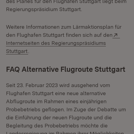
des Planes für den Flughafen Stuttgart liegt beim
Regierungspräsidium Stuttgart.
Weitere Informationen zum Lärmaktionsplan für
Exter
den Flughafen Stuttgart finden sich auf den
Internetseiten des Regierungspräsidiums
(Öffnet in neuem Fenster)
Stuttgart
.
FAQ Alternative Flugroute Stuttgart
Seit 23. Februar 2023 wird ausgehend vom
Flughafen Stuttgart eine neue alternative
Abflugroute im Rahmen eines einjährigen
Probebetriebs geflogen. Im Zuge der Debatte um
die Einführung der neuen Flugroute und die
Begleitung des Probebetriebs möchte die
Landesregierung im Rahmen ihrer Möglichkeiten