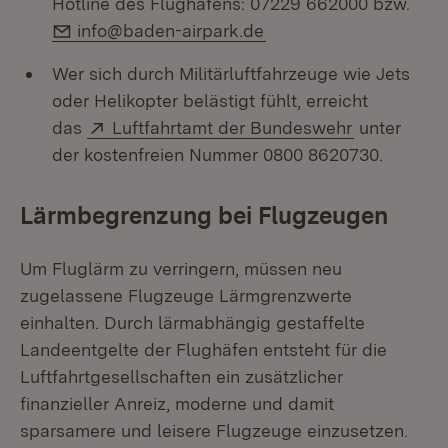
Hotline des Flughafens: 07229 662000 bzw.
E-Mail:
info@baden-airpark.de
Wer sich durch Militärluftfahrzeuge wie Jets
oder Helikopter belästigt fühlt, erreicht
Extern:
(Öffnet in 
das
Luftfahrtamt der Bundeswehr
unter
der kostenfreien Nummer 0800 8620730.
Lärmbegrenzung bei Flugzeugen
Um Fluglärm zu verringern, müssen neu
zugelassene Flugzeuge Lärmgrenzwerte
einhalten. Durch lärmabhängig gestaffelte
Landeentgelte der Flughäfen entsteht für die
Luftfahrtgesellschaften ein zusätzlicher
finanzieller Anreiz, moderne und damit
sparsamere und leisere Flugzeuge einzusetzen.