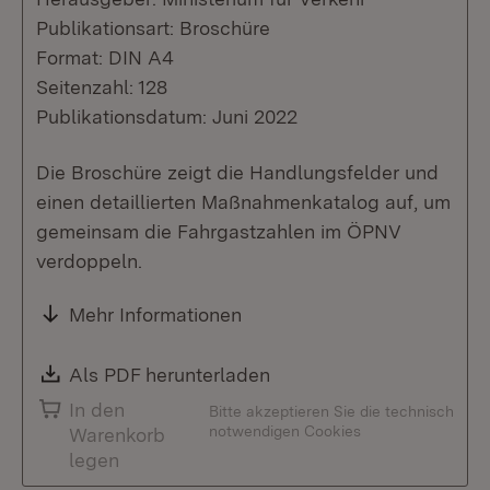
Publikationsart: Broschüre
Format: DIN A4
Seitenzahl: 128
Publikationsdatum: Juni 2022
Die Broschüre zeigt die Handlungsfelder und
einen detaillierten Maßnahmenkatalog auf, um
gemeinsam die Fahrgastzahlen im ÖPNV
verdoppeln.
Mehr Informationen
Download:
Als PDF herunterladen
(Öffnet in neuem Fenste
In den
Bitte akzeptieren Sie die technisch
notwendigen Cookies
Warenkorb
legen