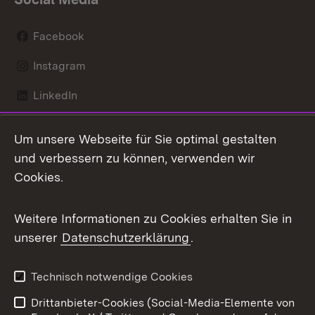
Facebook
Instagram
LinkedIn
Mastodon
Um unsere Webseite für Sie optimal gestalten
X / Twitter
und verbessern zu können, verwenden wir
Cookies.
Youtube
Weitere Informationen zu Cookies erhalten Sie in
Zum 
unserer
Datenschutzerklärung
.
Kontakt
Datenschutz
Benutzungshinweise
Erklärung zur
Technisch notwendige Cookies
Barrierefreiheit
Drittanbieter-Cookies (Social-Media-Elemente von
Impressum
Cookies