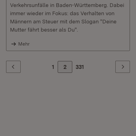
Verkehrsunfälle in Baden-Württemberg. Dabei
immer wieder im Fokus: das Verhalten von
Männern am Steuer mit dem Slogan "Deine
Mutter fährt besser als Du".
Mehr
1
2
Zur letzte Seite
331
Zurück
Weiter