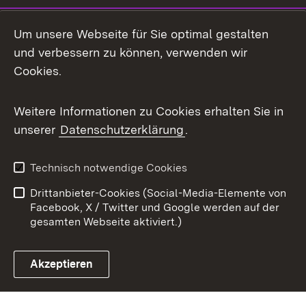
Mastodon
Um unsere Webseite für Sie optimal gestalten
X / Twitter
und verbessern zu können, verwenden wir
Cookies.
Youtube
Weitere Informationen zu Cookies erhalten Sie in
Zum 
unserer
Datenschutzerklärung
.
Kontakt
Datenschutz
Benutzungshinweise
Erklärung zur
Technisch notwendige Cookies
Barrierefreiheit
Drittanbieter-Cookies (Social-Media-Elemente von
Impressum
Cookies
Facebook, X / Twitter und Google werden auf der
gesamten Webseite aktiviert.)
Akzeptieren
Link zum Landesportal